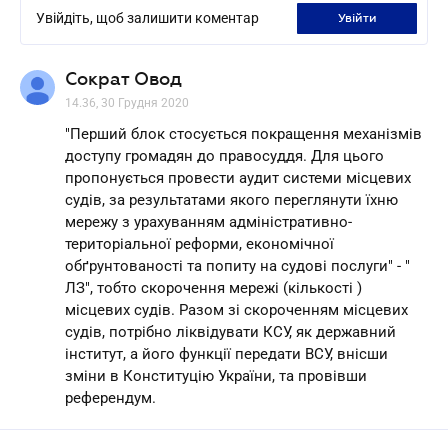
Увійдіть, щоб залишити коментар
увійти
Сократ Овод
14.36, 30 Грудня 2020
"Перший блок стосується покращення механізмів
доступу громадян до правосуддя. Для цього
пропонується провести аудит системи місцевих
судів, за результатами якого переглянути їхню
мережу з урахуванням адміністративно-
територіальної реформи, економічної
обґрунтованості та попиту на судові послуги" - "
ЛЗ", тобто скорочення мережі (кількості )
місцевих судів. Разом зі скороченням місцевих
судів, потрібно ліквідувати КСУ, як державний
інститут, а його функції передати ВСУ, внісши
зміни в Конституцію України, та провівши
референдум.