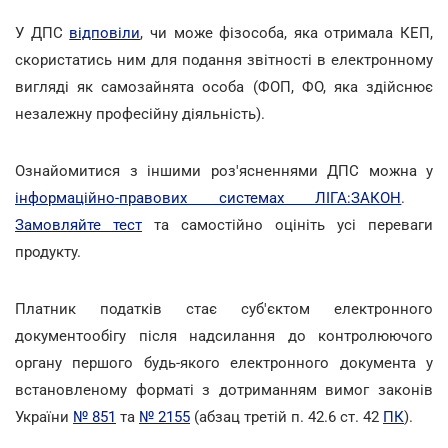
У ДПС
відповіли
, чи може фізособа, яка отримала КЕП,
скористатись ним для подання звітності в електронному
вигляді як самозайнята особа (ФОП, ФО, яка здійснює
незалежну професійну діяльність).
Ознайомитися з іншими роз'ясненнями ДПС можна у
інформаційно-правових системах ЛІГА:ЗАКОН
.
Замовляйте тест
та самостійно оцініть усі переваги
продукту.
Платник податків стає суб'єктом електронного
документообігу після надсилання до контролюючого
органу першого будь-якого електронного документа у
встановленому форматі з дотриманням вимог законів
України
№ 851
та
№ 2155
(абзац третій п. 42.6 ст. 42
ПК
).