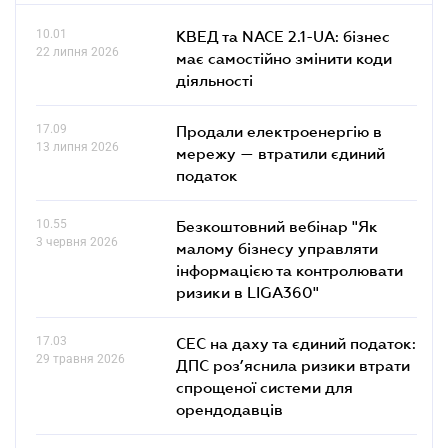
10.01
КВЕД та NACE 2.1-UA: бізнес
22 липня 2026
має самостійно змінити коди
діяльності
17.09
Продали електроенергію в
13 липня 2026
мережу — втратили єдиний
податок
10.55
Безкоштовний вебінар "Як
3 червня 2026
малому бізнесу управляти
інформацією та контролювати
ризики в LIGA360"
17.03
СЕС на даху та єдиний податок:
29 травня 2026
ДПС роз’яснила ризики втрати
спрощеної системи для
орендодавців