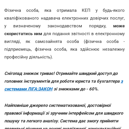
Фізична особа, яка отримала КЕП у будь-якого
кваліфікованого надавача електронних довірчих послуг,
у визначеному законодавством порядку,
може
скористатись ним
для подання звітності в електронному
вигляді, як самозайнята особа (фізична особа -
підприємець, фізична особа, яка здійснює незалежну
професійну діяльність).
Снігопад знижок триває! Отримайте швидкий доступ до
головних інструментів для роботи юриста та бухгалтера
з
системами ЛІГА:ЗАКОН
зі знижками до - 60%.
Найповніше джерело систематизованої, достовірної
правової інформації зі зручним інтерфейсом для швидкого
пошуку та легкого аналізу. Система дає змогу прийняти
правильні рішення на основі аналітичної, консультаційної