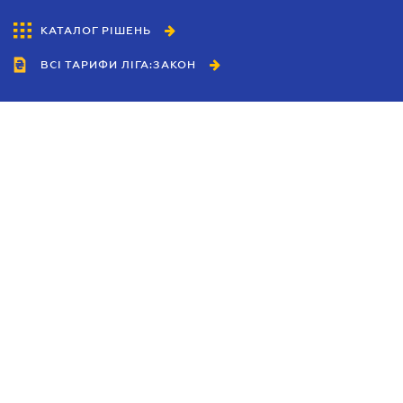
КАТАЛОГ РІШЕНЬ
ВСІ ТАРИФИ ЛІГА:ЗАКОН
Співробітництво
Агенти
Дилери
Політика конфіденційності
Умови використання сайту
Реклама
Блог
Новини компанії
Керівництва
Каталоги компаній
Теми в центрі уваги