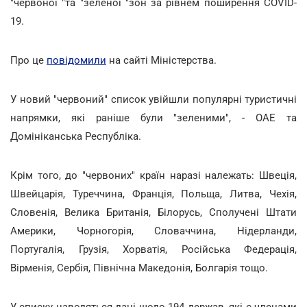
"червоної "та "зеленої "зон за рівнем поширення COVID-
19.
Про це
повідомили
на сайті Міністерства.
У новий "червоний" список увійшли популярні туристичні
напрямки, які раніше були "зеленими", - ОАЕ та
Домініканська Республіка.
Крім того, до "червоних" країн наразі належать: Швеція,
Швейцарія, Туреччина, Франція, Польща, Литва, Чехія,
Словенія, Велика Британія, Білорусь, Сполучені Штати
Америки, Чорногорія, Словаччина, Нідерланди,
Португалія, Грузія, Хорватія, Російська Федерація,
Вірменія, Сербія, Північна Македонія, Болгарія тощо.
У списку наводяться дані щодо 194 держав, які є членами