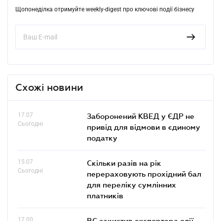
Щопонеділка отримуйте weekly-digest про ключові події бізнесу
Схожі новини
17.07
Заборонений КВЕД у ЄДР не
Сьогодні
привід для відмови в єдиному
податку
15.07
Скільки разів на рік
Сьогодні
перераховують прохідний бал
для переліку сумлінних
платників
17.00
ВС захистив експортера олії