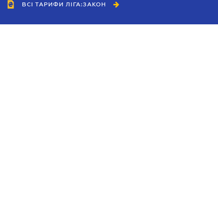
ВСІ ТАРИФИ ЛІГА:ЗАКОН
Співробітництво
Агенти
Дилери
Політика конфіденційності
Умови використання сайту
Реклама
Блог
Новини компанії
Керівництва
Каталоги компаній
Теми в центрі уваги
Підтримка та контакти