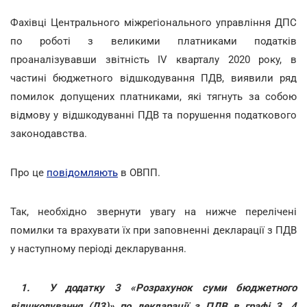
Фахівці Центрального міжрегіонального управління ДПС
по роботі з великими платниками податків
проаналізувавши звітність IV кварталу 2020 року, в
частині бюджетного відшкодування ПДВ, виявили ряд
помилок допущених платниками, які тягнуть за собою
відмову у відшкодуванні ПДВ та порушення податкового
законодавства.
Про це
повідомляють
в ОВПП.
Так, необхідно звернути увагу на нижче перелічені
помилки та врахувати їх при заповненні декларації з ПДВ
у наступному періоді декларування.
1.
У
додатку 3 «Розрахунок суми бюджетного
відшкодування (Д3)»
по декларації з ПДВ в графі 3, 4