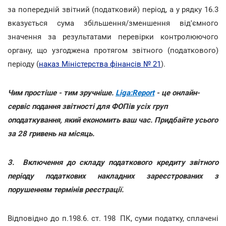
за попередній звітний (податковий) період, а у рядку 16.3
вказується сума збільшення/зменшення від'ємного
значення за результатами перевірки контролюючого
органу, що узгоджена протягом звітного (податкового)
періоду (
наказ Міністерства фінансів № 21
).
Чим простіше - тим зручніше.
Liga:Report
- це онлайн-
сервіс подання звітності для ФОПів усіх груп
оподаткування, який економить ваш час. Придбайте усього
за 28 гривень на місяць.
3.
Включення до складу податкового кредиту звітного
періоду податкових накладних зареєстрованих з
порушенням термінів реєстрації.
Відповідно до п.198.6. ст. 198 ПК, суми податку, сплачені