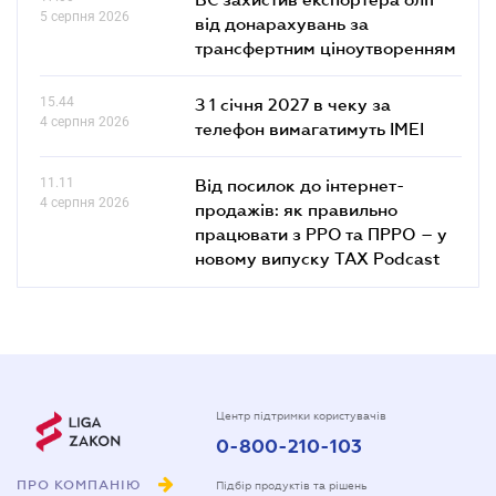
5 серпня 2026
від донарахувань за
трансфертним ціноутворенням
15.44
З 1 січня 2027 в чеку за
4 серпня 2026
телефон вимагатимуть IMEI
11.11
Від посилок до інтернет-
4 серпня 2026
продажів: як правильно
працювати з РРО та ПРРО – у
новому випуску TAX Podcast
Центр підтримки користувачів
0-800-210-103
ПРО КОМПАНІЮ
Підбір продуктів та рішень