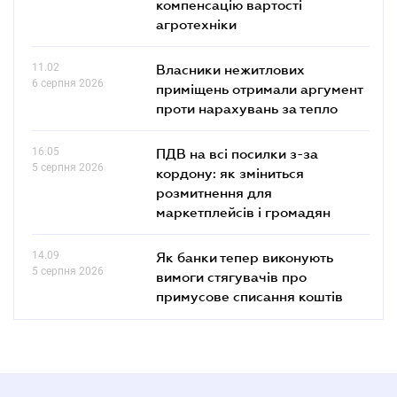
компенсацію вартості
агротехніки
11.02
Власники нежитлових
6 серпня 2026
приміщень отримали аргумент
проти нарахувань за тепло
16.05
ПДВ на всі посилки з-за
5 серпня 2026
кордону: як зміниться
розмитнення для
маркетплейсів і громадян
14.09
Як банки тепер виконують
5 серпня 2026
вимоги стягувачів про
примусове списання коштів