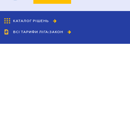
КАТАЛОГ РІШЕНЬ
ВСІ ТАРИФИ ЛІГА:ЗАКОН
Співробітництво
Агенти
Дилери
Політика конфіденційності
Умови використання сайту
Реклама
Блог
Новини компанії
Керівництва