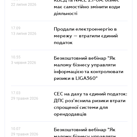
22 липня 2026
має самостійно змінити коди
діяльності
17.09
Продали електроенергію в
13 липня 2026
мережу — втратили єдиний
податок
10.55
Безкоштовний вебінар "Як
3 червня 2026
малому бізнесу управляти
інформацією та контролювати
ризики в LIGA360"
17.03
СЕС на даху та єдиний податок:
29 травня 2026
ДПС роз’яснила ризики втрати
спрощеної системи для
орендодавців
10.07
Безкоштовний вебінар "Як
29 травня 2026
малому бізнесу управляти