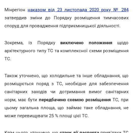
Мінрегіон
наказом від 23 листопада 2020 року № 284
затвердив зміни до Порядку розміщення тимчасових
споруд для провадження підприємницької діяльності.
Зокрема, із Порядку
виключено положення
щодо
архітектурного типу ТС та комплексної схеми розміщення
ТС.
Також уточнено, що холодильне та інше обладнання, що
розміщується поряд з ТС, необхідне для забезпечення
санітарних заходів чи дотримання вимог санітарних
норм, має бути
передбачено схемою розміщення
ТС, при
цьому загальна площа, що займає таке обладнання, не
може перевищувати 25 % площі цієї ТС.
Крім цього, уточнено, що
строк дії паспорта
прив'язки ТС