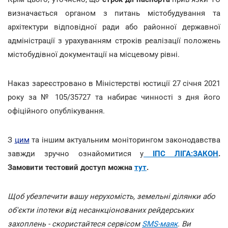
визначається органом з питань містобудування та
архітектури відповідної ради або районної державної
адміністрації з урахуванням строків реалізації положень
містобудівної документації на місцевому рівні.
Наказ зареєстровано в Міністерстві юстиції 27 січня 2021
року за № 105/35727 та набирає чинності з дня його
офіційного опублікування.
З
цим
та іншим актуальним моніторингом законодавства
завжди зручно ознайомитися у
ІПС ЛІГА:ЗАКОН
.
Замовити тестовий доступ можна
тут
.
Щоб убезпечити вашу нерухомість, земельні ділянки або
об'єкти іпотеки від несанкціонованих рейдерських
захоплень - скористайтеся сервісом
SMS-маяк
. Ви