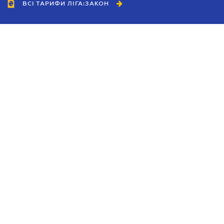
ВСІ ТАРИФИ ЛІГА:ЗАКОН
Співробітництво
Агенти
Дилери
Політика конфіденційності
Умови використання сайту
Реклама
Блог
Новини компанії
Керівництва
Каталоги компаній
Теми в центрі уваги
Підтримка та контакти