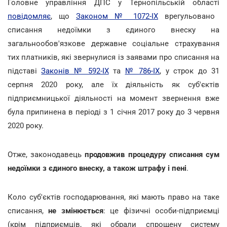
Головне управління ДПС у Тернопільській області
повідомляє
, що
Законом № 1072-IX
врегульовано
списання недоїмки з єдиного внеску на
загальнообов'язкове державне соціальне страхування
тих платників, які звернулися із заявами про списання на
підставі
Законів № 592-IX
та
№ 786-IX
, у строк до 31
серпня 2020 року, але їх діяльність як суб'єктів
підприємницької діяльності на момент звернення вже
була припинена в періоді з 1 січня 2017 року до 3 червня
2020 року.
Отже, законодавець
продовжив процедуру списання сум
недоїмки з єдиного внеску, а також штрафу і пені
.
Коло суб'єктів господарювання, які мають право на таке
списання,
не змінюється
: це фізичні особи-підприємці
(крім підприємців, які обрали спрощену систему