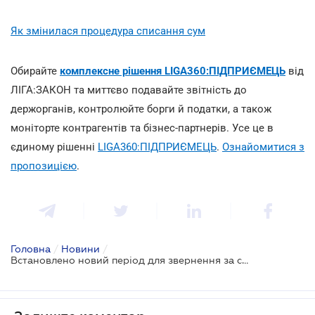
Як змінилася процедура списання сум
Обирайте
комплексне рішення LIGA360:ПІДПРИЄМЕЦЬ
від
ЛІГА:ЗАКОН та миттєво подавайте звітність до
держорганів, контролюйте борги й податки, а також
моніторте контрагентів та бізнес-партнерів. Усе це в
єдиному рішенні
LIGA360:ПІДПРИЄМЕЦЬ
.
Ознайомитися з
пропозицією
.
Головна
/
Новини
/
Встановлено новий період для звернення за списанням ЄСВ-боргів зі «сплячих» підприємців