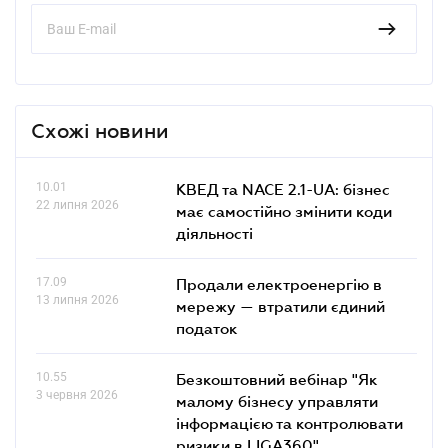
Схожі новини
10.01
КВЕД та NACE 2.1-UA: бізнес
22 липня 2026
має самостійно змінити коди
діяльності
17.09
Продали електроенергію в
13 липня 2026
мережу — втратили єдиний
податок
10.55
Безкоштовний вебінар "Як
3 червня 2026
малому бізнесу управляти
інформацією та контролювати
ризики в LIGA360"