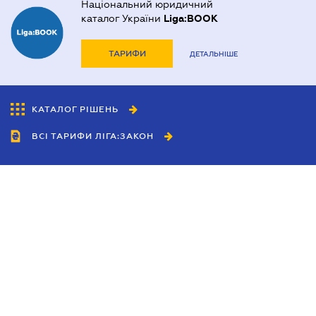
Національний юридичний
каталог України
Liga:BOOK
ТАРИФИ
ДЕТАЛЬНІШЕ
КАТАЛОГ РІШЕНЬ
ВСІ ТАРИФИ ЛІГА:ЗАКОН
Співробітництво
Агенти
Дилери
Політика конфіденційності
Умови використання сайту
Реклама
Блог