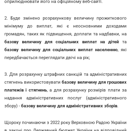
оприлюднювати його на офіційному веб-сайті.
2. Буде змінено розрахункову величину прожиткового
мінімуму до виплат, які є неосновними доходами
громадян, таких як підвищення, доплати та надбавки, на
базову величину для соціальних виплат на дітей
та
базову величину для соціальних виплат населенню
, які
передбачається переглядати двічі на рік;
3. Для розрахунку штрафних санкцій та адміністративних
стягнень використовувати
базову величину для грошових
платежів і стягнень
, а для розрахунку розмірів плати за
надання адміністративних послуг (адміністративного
збору) -
базову величину для адміністративних зборів
.
Щороку починаючи з 2022 року Верховною Радою України
в законі про Державний бюджет України на відповідний