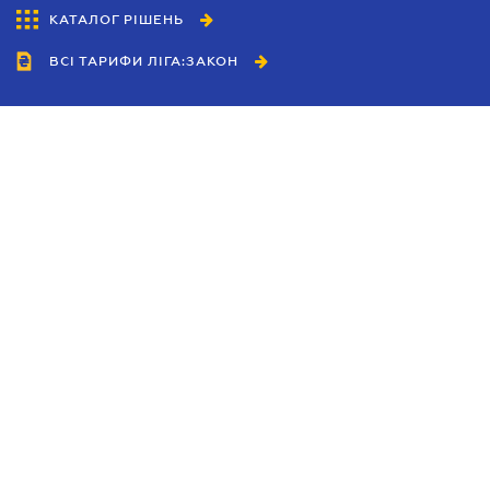
КАТАЛОГ РІШЕНЬ
ВСІ ТАРИФИ ЛІГА:ЗАКОН
Співробітництво
Агенти
Дилери
Політика конфіденційності
Умови використання сайту
Реклама
Блог
Новини компанії
Керівництва
Каталоги компаній
Теми в центрі уваги