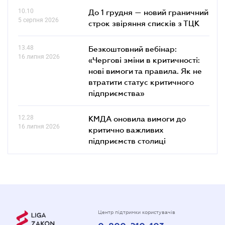
10.10
До 1 грудня — новий граничний
5 серпня 2026
строк звіряння списків з ТЦК
13.48
Безкоштовний вебінар:
16 липня 2026
«Чергові зміни в критичності:
нові вимоги та правила. Як не
втратити статус критичного
підприємства»
12.28
КМДА оновила вимоги до
16 липня 2026
критично важливих
підприємств столиці
Центр підтримки користувачів