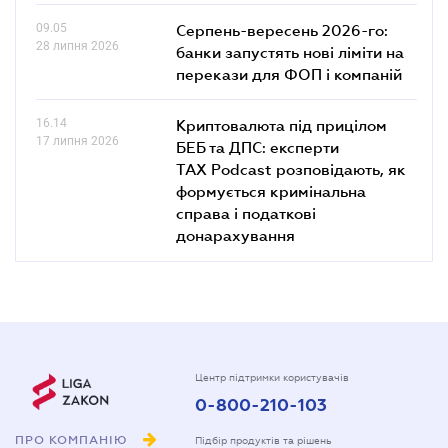
09.05
Серпень-вересень 2026-го:
28 липня 2026
банки запустять нові ліміти на
перекази для ФОП і компаній
16.14
Криптовалюта під прицілом
17 липня 2026
БЕБ та ДПС: експерти
TAX Podcast розповідають, як
формується кримінальна
справа і податкові
донарахування
Центр підтримки користувачів
0-800-210-103
ПРО КОМПАНІЮ
Підбір продуктів та рішень