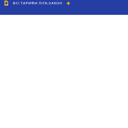
ВСІ ТАРИФИ ЛІГА:ЗАКОН
Співробітництво
Агенти
Дилери
Політика конфіденційності
Умови використання сайту
Реклама
Блог
Новини компанії
Керівництва
Каталоги компаній
Теми в центрі уваги
Підтримка та контакти