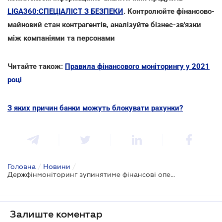
LIGA360:СПЕЦІАЛІСТ З БЕЗПЕКИ
. Контролюйте фінансово-
майновий стан контрагентів, аналізуйте бізнес-зв'язки
між компаніями та персонами
Читайте також:
Правила фінансового моніторингу у 2021
році
З яких причин банки можуть блокувати рахунки?
Головна
/
Новини
/
Держфінмоніторинг зупинятиме фінансові операції: затверджено Порядок
Залиште коментар