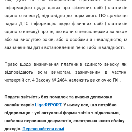
інформацією щодо даних про фізичних осіб (платників
єдиного внеску), відповідно до норм якого ПФ щомісяця
надає ДПС інформацію щодо фізичних осіб (платників
єдиного внеску) про те, що вони є пенсіонерами за віком
або за вислугою років, або є особами з інвалідністю, із
зазначенням дати встановлення пенсії або інвалідності.
Право щодо визначення платників єдиного внеску, які
відповідають всім вимогам, зазначеним в частині
четвертій ст. 4 Закону № 2464, належить виключно ПФ.
Подати звітність без помилок та вчасно допоможе
онлайн-сервіс
Liga:REPORT
. У ньому все, що потрібно
підприємцю - усі актуальні форми звітів з підказками,
шаблони первинних документів, електронна книга обліку
доходів.
Переконайтеся самі