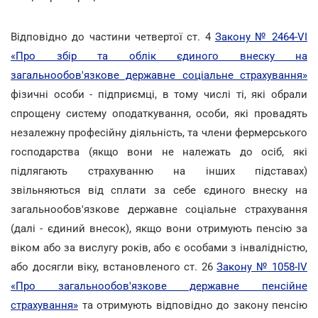
Відповідно до частини четвертої ст. 4
Закону № 2464-VI
«Про збір та облік єдиного внеску на
загальнообов'язкове державне соціальне страхування»
фізичні особи - підприємці, в тому числі ті, які обрали
спрощену систему оподаткування, особи, які провадять
незалежну професійну діяльність, та члени фермерського
господарства (якщо вони не належать до осіб, які
підлягають страхуванню на інших підставах)
звільняються від сплати за себе єдиного внеску на
загальнообов'язкове державне соціальне страхування
(далі - єдиний внесок), якщо вони отримують пенсію за
віком або за вислугу років, або є особами з інвалідністю,
або досягли віку, встановленого ст. 26
Закону № 1058-IV
«Про загальнообов'язкове державне пенсійне
страхування»
та отримують відповідно до закону пенсію