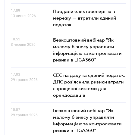
17.09
Продали електроенергію в
13 липня 2026
мережу — втратили єдиний
податок
10.55
Безкоштовний вебінар "Як
3 червня 2026
малому бізнесу управляти
інформацією та контролювати
ризики в LIGA360"
17.03
СЕС на даху та єдиний податок:
29 травня 2026
ДПС роз’яснила ризики втрати
спрощеної системи для
орендодавців
10.07
Безкоштовний вебінар "Як
29 травня 2026
малому бізнесу управляти
інформацією та контролювати
ризики в LIGA360"