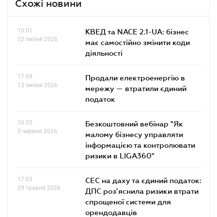
Схожі новини
10.01
КВЕД та NACE 2.1-UA: бізнес
22 липня 2026
має самостійно змінити коди
діяльності
17.09
Продали електроенергію в
13 липня 2026
мережу — втратили єдиний
податок
10.55
Безкоштовний вебінар "Як
3 червня 2026
малому бізнесу управляти
інформацією та контролювати
ризики в LIGA360"
17.03
СЕС на даху та єдиний податок:
29 травня 2026
ДПС роз’яснила ризики втрати
спрощеної системи для
орендодавців