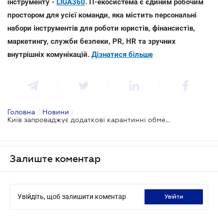
інструменту -
LIGA360
. IT-екосистема є єдиним робочим
простором для усієї команди, яка містить персональні
набори інструментів для роботи юристів, фінансистів,
маркетингу, служби безпеки, PR, HR та зручних
внутрішніх комунікацій.
Дізнатися більше
Головна
/
Новини
/
Київ запроваджує додаткові карантинні обмеження з 20 березня
Залиште коментар
Увійдіть, щоб залишити коментар
увійти