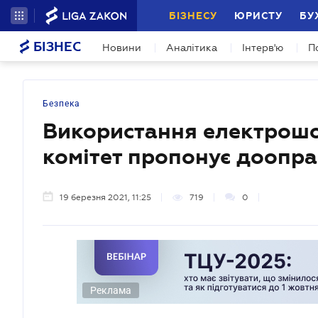
БІЗНЕСУ
ЮРИСТУ
БУ
БІЗНЕС
Новини
Аналітика
Інтерв'ю
П
Безпека
Використання електрошо
комітет пропонує доопр
19 березня 2021, 11:25
719
0
Реклама