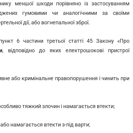
нику меншої шкоди порівняно із застосуванням
ряджених гумовими чи аналогічними за своїми
льної дії, або вогнепальної зброї.
ункт 6 частини третьої статті 45 Закону «Про
и
, відповідно до яких електрошокові пристрої
тивне або кримінальне правопорушення і чинить при
особливо тяжкий злочин і намагається втекти;
 або намагається втекти з-під варти;