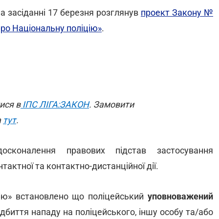
на засіданні 17 березня розглянув
проект Закону №
ро Національну поліцію»
.
ися в
ІПС ЛІГА:ЗАКОН
. Замовити
а
тут
.
сконалення правових підстав застосування
актної та контактно-дистанційної дії.
цію» встановлено що поліцейський
уповноважений
дбиття нападу на поліцейського, іншу особу та/або