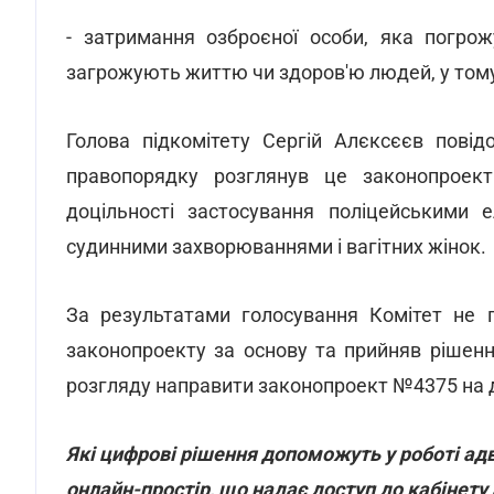
- затримання озброєної особи, яка погрож
загрожують життю чи здоров'ю людей, у тому
Голова підкомітету Сергій Алєксєєв повід
правопорядку розглянув це законопроект
доцільності застосування поліцейськими 
судинними захворюваннями і вагітних жінок.
За результатами голосування Комітет не п
законопроекту за основу та прийняв рішен
розгляду направити законопроект №4375 на
Які цифрові рішення допоможуть у роботі ад
онлайн-простір, що надає доступ до кабінету