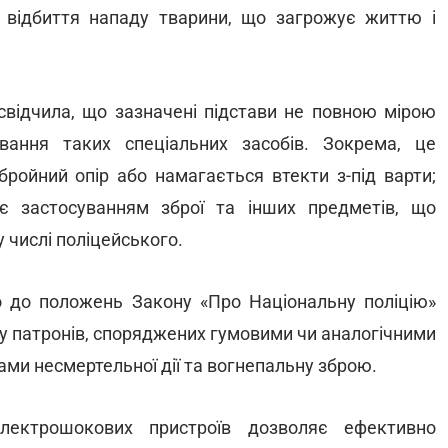
 відбиття нападу тварини, що загрожує життю і
свідчила, що зазначені підстави не повною мірою
вання таких спеціальних засобів. Зокрема, це
бройний опір або намагається втекти з-під варти;
є застосуванням зброї та інших предметів, що
 числі поліцейського.
дно до положень Закону «Про Національну поліцію»
лу патронів, споряджених гумовими чи аналогічними
ми несмертельної дії та вогнепальну зброю.
лектрошокових пристроїв дозволяє ефективно