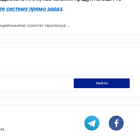
е систему прямо зараз
.
Використання електрошокера поліцейськими: комітет пропонує доопрацювати законопроект
увійти
н.