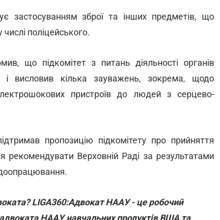
ує застосуванням зброї та інших предметів, що
 числі поліцейського.
омив, що підкомітет з питань діяльності органів
 і висловив кілька зауважень, зокрема, щодо
електрошокових пристроїв до людей з серцево-
ідтримав пропозицію підкомітету про прийняття
ня рекомендувати Верховній Раді за результатами
 доопрацювання.
воката? LIGA360:Адвокат НААУ - це робочий
 адвоката НААУ, навчальних продуктів ВША та