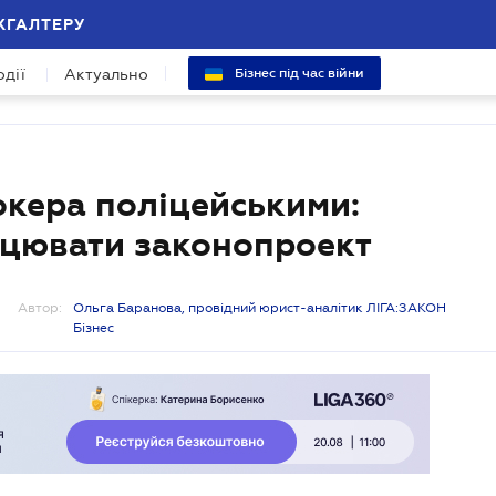
ХГАЛТЕРУ
одії
Актуально
Бізнес під час війни
кера поліцейськими:
ацювати законопроект
Автор:
Ольга Баранова, провідний юрист-аналітик ЛІГА:ЗАКОН
Бізнес