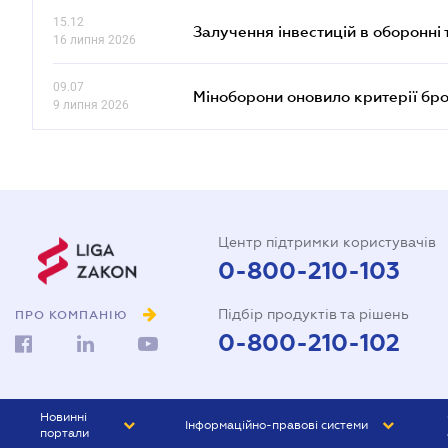
15.12
Залучення інвестицій в оборонні 
16 липня 2026
09.07
Міноборони оновило критерії бр
9 липня 2026
Центр підтримки користувачів
0-800-210-103
Підбір продуктів та рішень
ПРО КОМПАНІЮ
0-800-210-102
Новинні
Інформаційно-правові системи
портали