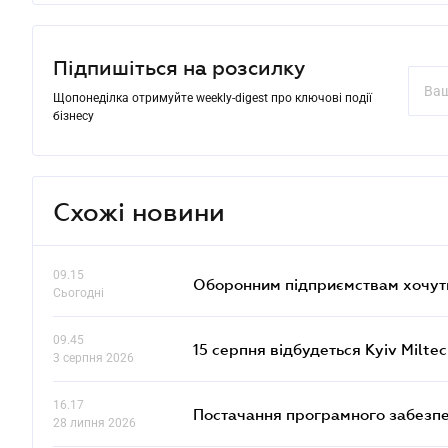
Підпишіться на розсилку
Щопонеділка отримуйте weekly-digest про ключові події
бізнесу
Схожі новини
09.15
Оборонним підприємствам хочуть
Сьогодні
09.45
15 серпня відбудеться Kyiv Milte
3 серпня 2026
16.17
Постачання програмного забезпе
28 липня 2026