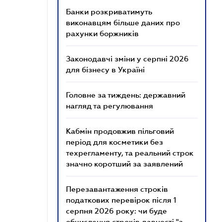
Банки розкриватимуть
виконавцям більше даних про
рахунки боржників
Законодавчі зміни у серпні 2026
для бізнесу в Україні
Головне за тиждень: державний
нагляд та регулювання
Кабмін продовжив пільговий
період для косметики без
техрегламенту, та реальний строк
значно коротший за заявлений
Перезавантаження строків
податкових перевірок після 1
серпня 2026 року: чи буде
обчислення строків давності "з