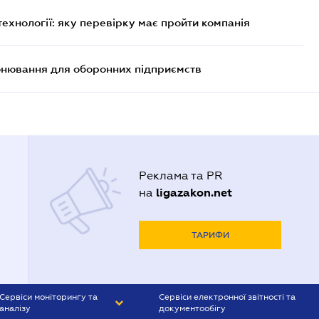
технології: яку перевірку має пройти компанія
онювання для оборонних підприємств
Реклама та PR
ligazakon.net
на
ТАРИФИ
Сервіси моніторингу та
Сервіси електронної звітності та
аналізу
документообігу