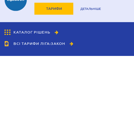
ТАРИФИ
ДЕТАЛЬНІШЕ
КАТАЛОГ РІШЕНЬ
ВСІ ТАРИФИ ЛІГА:ЗАКОН
Співробітництво
Агенти
Дилери
Політика конфіденційності
Умови використання сайту
Реклама
Блог
Новини компанії