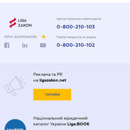
Центр підтримки користувачів
0-800-210-103
ПРО КОМПАНІЮ
Підбір продуктів та рішень
0-800-210-102
Реклама та PR
на
ligazakon.net
ТАРИФИ
Національний юридичний
каталог України
Liga:BOOK