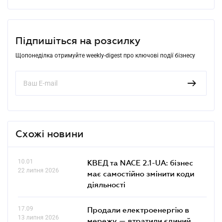
Підпишіться на розсилку
Щопонеділка отримуйте weekly-digest про ключові події бізнесу
Схожі новини
10.01
КВЕД та NACE 2.1-UA: бізнес
22 липня 2026
має самостійно змінити коди
діяльності
17.09
Продали електроенергію в
13 липня 2026
мережу — втратили єдиний