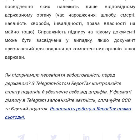
посвідчення яких належить лише відповідному
державному органу (час народження, шлюбу, смерті,
наявність хвороби, інвалідності, права власності на
майно тощо). Справжність підпису на такому документі
може бути засвідчена у випадку, якщо документ
призначений для подання до компетентних органів іншої
держави.
Як підприємцю перевірити заборгованість перед
державою? З Telegram-ботом ReporTax контролюйте
сплату податків й убезпечте себе від штрафів. У форматі
діалогу в Telegram заповнюйте звітність, сплачуйте ЄСВ
та Єдиний податок.
Розпочніть роботу в ReporTax прямо
сьогодні.