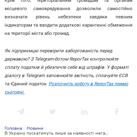
Крім того, територіальним громадам та органам
місцевого самоврядування дозволили самостійно
визначати рівень небезпеки завдяки певним
індикаторам та вводити додаткові карантинні обмеження
на території міста або громад.
Як підприємцю перевірити заборгованість перед
державою? З Telegram-ботом ReporTax контролюйте
сплату податків й убезпечте себе від штрафів. У форматі
діалогу в Telegram заповнюйте звітність, сплачуйте ЄСВ
та Єдиний податок.
Розпочніть роботу в ReporTax прямо
сьогодні.
Головна
/
Новини
/
В Україну пускатимуть лише за наявності негативних ПЦР-тестів - Уряд