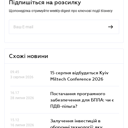
Підпишіться на розсилку
Щопонеділка отримуйте weekly-digest про ключові події бізнесу
Схожі новини
09.45
15 серпня відбудеться Kyiv
3 серпня 2026
Miltech Conference 2026
16.17
Постачання програмного
28 липня 2026
забезпечення для БПЛА: чи є
ПДВ-пільга?
15.12
Залучення інвестицій в
16 липня 2026
оборонні технології: яку