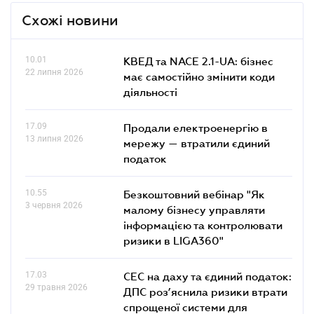
Схожі новини
10.01
КВЕД та NACE 2.1-UA: бізнес
22 липня 2026
має самостійно змінити коди
діяльності
17.09
Продали електроенергію в
13 липня 2026
мережу — втратили єдиний
податок
10.55
Безкоштовний вебінар "Як
3 червня 2026
малому бізнесу управляти
інформацією та контролювати
ризики в LIGA360"
17.03
СЕС на даху та єдиний податок:
29 травня 2026
ДПС роз’яснила ризики втрати
спрощеної системи для