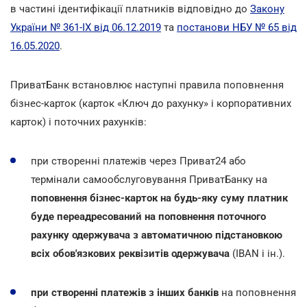
в частині ідентифікації платників відповідно до
Закону
України № 361-IX від 06.12.2019
та
постанови НБУ № 65 від
16.05.2020
.
ПриватБанк встановлює наступні правила поповнення
бізнес-карток (карток «Ключ до рахунку» і корпоративних
карток) і поточних рахунків:
при створенні платежів через Приват24 або
термінали самообслуговування ПриватБанку на
поповнення бізнес-карток на будь-яку суму платник
буде переадресований на поповнення поточного
рахунку одержувача з автоматичною підстановкою
всіх обов'язкових реквізитів одержувача
(IBAN і ін.).
при створенні платежів з інших банків
на поповнення