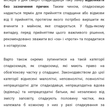
без зазначення причин
. Таким чином, спадкоємцю
надається термін для прийняття спадщини або відмови
від її прийняття, протягом якого потрібно вирішити як
вчинити з майном, яке спадкується. У будь-якому
випадку, перед прийняттям цього важливого рішення,
рекомендовано зважити всі «за» і «проти» та порадитися
з нотаріусом.
Варто також окремо зупинитися на такій категорії
спадкоємців, як спадкоємці, які мають право на
обов'язкову частку у спадщині. Законодавством до цієї
категорії віднесені малолітні, неповнолітні, повнолітні
непрацездатні діти спадкодавця, непрацездатна вдова
(вдівець) та непрацездатні батьки, які незалежно від
змісту заповіту, спадкують половину частки, яка
належала б кожному з них у разі спадкування за