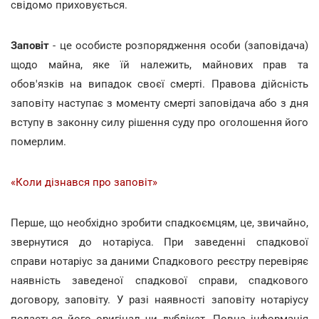
свідомо приховується.
Заповіт
- це особисте розпорядження особи (заповідача)
щодо майна, яке їй належить, майнових прав та
обов'язків на випадок своєї смерті. Правова дійсність
заповіту наступає з моменту смерті заповідача або з дня
вступу в законну силу рішення суду про оголошення його
померлим.
«Коли дізнався про заповіт»
Перше, що необхідно зробити спадкоємцям, це, звичайно,
звернутися до нотаріуса. При заведенні спадкової
справи нотаріус за даними Спадкового реєстру перевіряє
наявність заведеної спадкової справи, спадкового
договору, заповіту. У разі наявності заповіту нотаріусу
подається його оригінал чи дублікат. Повна інформація