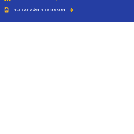
ВСІ ТАРИФИ ЛІГА:ЗАКОН
Співробітництво
Агенти
Дилери
Політика конфіденційності
Умови використання сайту
Реклама
Блог
Новини компанії
Керівництва
Каталоги компаній
Теми в центрі уваги
Підтримка та контакти