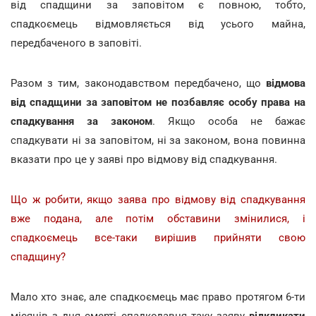
від спадщини за заповітом є повною, тобто,
спадкоємець відмовляється від усього майна,
передбаченого в заповіті.
Разом з тим, законодавством передбачено, що
відмова
від спадщини за заповітом не позбавляє особу права на
спадкування за законом
. Якщо особа не бажає
спадкувати ні за заповітом, ні за законом, вона повинна
вказати про це у заяві про відмову від спадкування.
Що ж робити, якщо заява про відмову від спадкування
вже подана, але потім обставини змінилися, і
спадкоємець все-таки вирішив прийняти свою
спадщину?
Мало хто знає, але спадкоємець має право протягом 6-ти
місяців з дня смерті спадкодавця таку заяву
відкликати