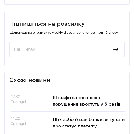
Підпишіться на розсилку
Щопонеділка отримуйте weekly-digest про ключові події бізнесу
Схожі новини
12.32
Штрафи за фінансові
Сьогодні
порушення зростуть у 6 разів
11.22
НБУ зобов'язав банки звітувати
Сьогодні
про статус платежу