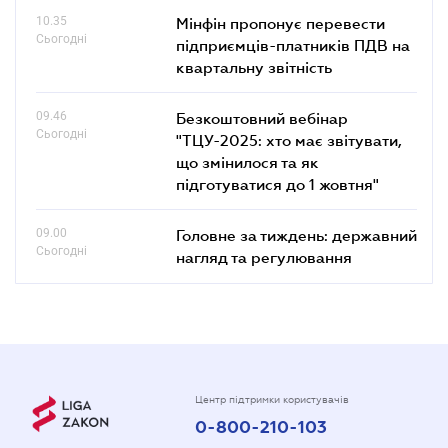
10.35
Мінфін пропонує перевести
Сьогодні
підприємців-платників ПДВ на
квартальну звітність
09.46
Безкоштовний вебінар
Сьогодні
"ТЦУ-2025: хто має звітувати,
що змінилося та як
підготуватися до 1 жовтня"
09.00
Головне за тиждень: державний
Сьогодні
нагляд та регулювання
Центр підтримки користувачів
0-800-210-103