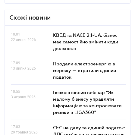
Схожі новини
10.01
КВЕД та NACE 2.1-UA: бізнес
22 липня 2026
має самостійно змінити коди
діяльності
17.09
Продали електроенергію в
13 липня 2026
мережу — втратили єдиний
податок
10.55
Безкоштовний вебінар "Як
3 червня 2026
малому бізнесу управляти
інформацією та контролювати
ризики в LIGA360"
17.03
СЕС на даху та єдиний податок:
29 травня 2026
ДПС роз’яснила ризики втрати