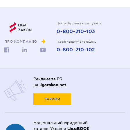
Центр підтримки користувачів
0-800-210-103
ПРО КОМПАНІЮ
Підбір продуктів та рішень
0-800-210-102
Реклама та PR
на
ligazakon.net
ТАРИФИ
Національний юридичний
каталог України
Liga:BOOK