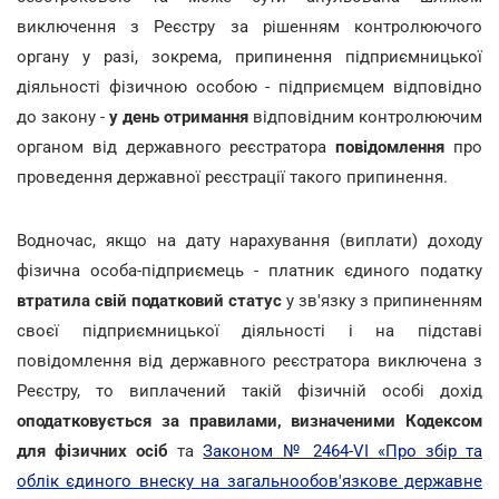
виключення з Реєстру за рішенням контролюючого
органу у разі, зокрема, припинення підприємницької
діяльності фізичною особою - підприємцем відповідно
до закону -
у день отримання
відповідним контролюючим
органом від державного реєстратора
повідомлення
про
проведення державної реєстрації такого припинення.
Водночас, якщо на дату нарахування (виплати) доходу
фізична особа-підприємець - платник єдиного податку
втратила свій податковий статус
у зв'язку з припиненням
своєї підприємницької діяльності і на підставі
повідомлення від державного реєстратора виключена з
Реєстру, то виплачений такій фізичній особі дохід
оподатковується за правилами, визначеними Кодексом
для фізичних осіб
та
Законом № 2464-VІ «Про збір та
облік єдиного внеску на загальнообов'язкове державне