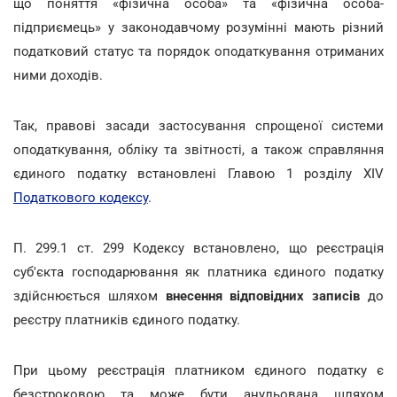
що поняття «фізична особа» та «фізична особа-
підприємець» у законодавчому розумінні мають різний
податковий статус та порядок оподаткування отриманих
ними доходів.
Так, правові засади застосування спрощеної системи
оподаткування, обліку та звітності, а також справляння
єдиного податку встановлені Главою 1 розділу ХІV
Податкового кодексу
.
П. 299.1 ст. 299 Кодексу встановлено, що реєстрація
суб'єкта господарювання як платника єдиного податку
здійснюється шляхом
внесення відповідних записів
до
реєстру платників єдиного податку.
При цьому реєстрація платником єдиного податку є
безстроковою та може бути анульована шляхом