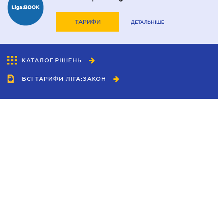
ТАРИФИ
ДЕТАЛЬНІШЕ
КАТАЛОГ РІШЕНЬ
ВСІ ТАРИФИ ЛІГА:ЗАКОН
Співробітництво
Агенти
Дилери
Політика конфіденційності
Умови використання сайту
Реклама
Блог
Новини компанії