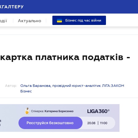
ХГАЛТЕРУ
одії
Актуально
Бізнес під час війни
 картка платника податків -
Автор:
Ольга Баранова, провідний юрист-аналітик ЛІГА:ЗАКОН
Бізнес