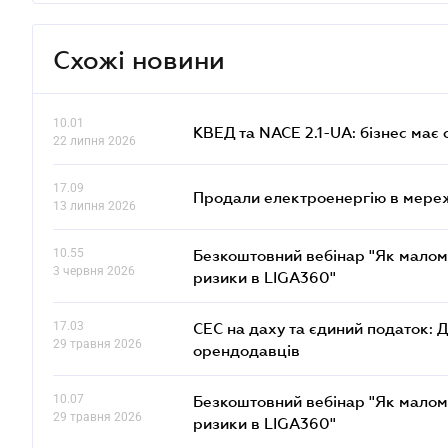
Схожі новини
10.01
КВЕД та NACE 2.1-UA: бізнес має 
22 липня 2026
17.09
Продали електроенергію в мере
13 липня 2026
10.55
Безкоштовний вебінар "Як малом
3 червня 2026
ризики в LIGA360"
17.03
СЕС на даху та єдиний податок: 
29 травня 2026
орендодавців
10.07
Безкоштовний вебінар "Як малом
29 травня 2026
ризики в LIGA360"