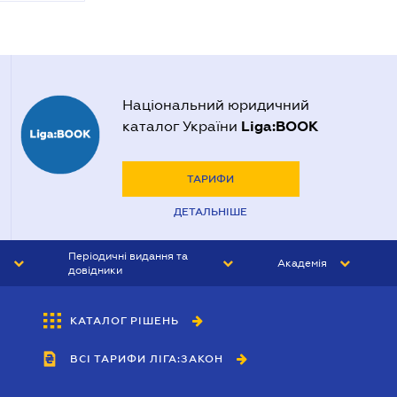
Національний юридичний
Liga:BOOK
каталог України
ТАРИФИ
ДЕТАЛЬНІШЕ
Періодичні видання та
Академія
довідники
ЮРИСТ&ЗАКОН
АКАДЕМІЯ ЛІГА:ЗАКОН
КАТАЛОГ РІШЕНЬ
БУХГАЛТЕР&ЗАКОН
ВСІ ТАРИФИ ЛІГА:ЗАКОН
ВІСНИК МСФЗ
ІНТЕРБУХ