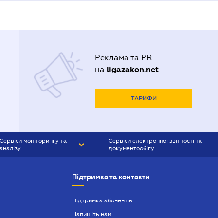
Реклама та PR
ligazakon.net
на
ТАРИФИ
Сервіси моніторингу та
Сервіси електронної звітності та
аналізу
документообігу
CONTR AGENT
Liga:REPORT
Підтримка та контакти
SMS-МАЯК
VERDICTUM
Підтримка абонентів
Напишіть нам
SEMANTRUM