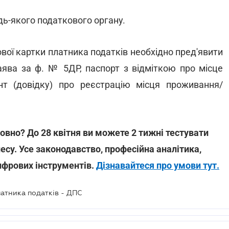
удь-якого податкового органу.
вої картки платника податків необхідно пред'явити
аява за ф. № 5ДР, паспорт з відміткою про місце
мент (довідку) про реєстрацію місця проживання/
овно? До 28 квітня ви можете 2 тижні тестувати
несу. Усе законодавство, професійна аналітика,
ифрових інструментів.
Дізнавайтеся про умови тут.
латника податків - ДПС