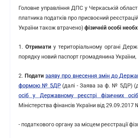
Головне управління ДПС у Черкаській област
платника податків про присвоєний реєстраці
України також втрачено)
фізичній особі необ
1.
Отримати
у територіальному органі Держа
порядку новий паспорт громадянина України, 
2.
Подати
заяву про внесення змін до Держав
формою № 5ДР
(далі - Заява за ф. № 5ДР) 
осіб у Державному реєстрі фізичних осіб
Міністерства фінансів України від 29.09.2017 
- податкового органу за місцем реєстрації фіз