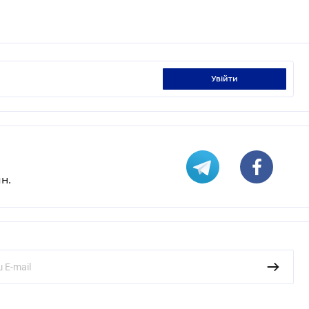
увійти
н.