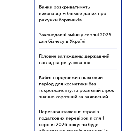
Банки розкриватимуть
виконавцям більше даних про
рахунки боржників
Законодавчі зміни у серпні 2026
для бізнесу в Україні
Головне за тиждень: державний
нагляд та регулювання
Кабмін продовжив пільговий
період для косметики без
техрегламенту, та реальний строк
значно коротший за заявлений
Перезавантаження строків
податкових перевірок після 1
серпня 2026 року: чи буде
обчислення строків давності "з