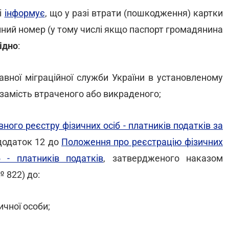
і
інформує
, що у разі втрати (пошкодження) картки
йний номер (у тому числі якщо паспорт громадянина
хідно
:
вної міграційної служби України в установленому
замість втраченого або викраденого;
ного реєстру фізичних осіб - платників податків за
(додаток 12 до
Положення про реєстрацію фізичних
 - платників податків
, затвердженого наказом
№ 822) до:
ичної особи;