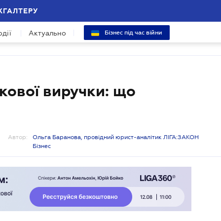
ХГАЛТЕРУ
одії
Актуально
Бізнес під час війни
вкової виручки: що
Автор:
Ольга Баранова, провідний юрист-аналітик ЛІГА:ЗАКОН
Бізнес