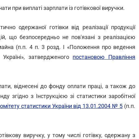
нати при виплаті зарплати із готівкової виручки.
ично одержаної готівки від реалізації продукції
ацій, що безпосередньо не пов'язані з реалізацією
 майна (п.п. 4 п. 3 розд. І «Положення про ведення
в Україні», затвердженого
постановою Правління
лати, віднесені до фонду оплати праці, а також до
ду згідно з Інструкцією зі статистики заробітної
мітету статистики України від 13.01.2004 № 5
(п.п.
івкову виручку, у тому числі готівку, одержану з