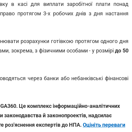
івку в касі для виплати заробітної плати понад
 право протягом 3-х робочих днів з дня настання
снювати розрахунки готівкою протягом одного дня
ми, зокрема, з фізичними особами - у розмірі
до 50
оводяться через банки або небанківські фінансові
LIGA360. Це комплекс інформаційно-аналітичних
зи законодавства й законопроектів, надсилає
те роз'яснення експертів до НПА.
Оцініть переваги