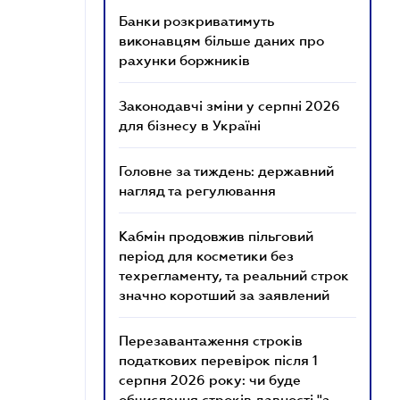
Банки розкриватимуть
виконавцям більше даних про
рахунки боржників
Законодавчі зміни у серпні 2026
для бізнесу в Україні
Головне за тиждень: державний
нагляд та регулювання
Кабмін продовжив пільговий
період для косметики без
техрегламенту, та реальний строк
значно коротший за заявлений
Перезавантаження строків
податкових перевірок після 1
серпня 2026 року: чи буде
обчислення строків давності "з