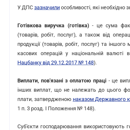
У ДПС
зазначили
особливості, які необхідно з
Готівкова виручка (готівка)
- це сума факт
(товарів, робіт, послуг), а також від опер
продукції (товарів, робіт, послуг) та іншого
касових операцій у національній валюті 
Нацбанку від 29.12.2017 № 148
).
Виплати, пов'язані з оплатою праці
- це вип
інших виплат, що не належать до цього фон
плати, затвердженою
наказом Державного ко
1 п. 3 розд. I Положення № 148).
Суб'єкти господарювання використовують гот