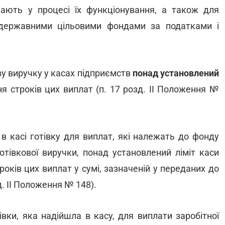
ають у процесі їх функціонування, а також для
державними цільовими фондами за податками і
ву виручку у касах підприємств
понад установлений
я строків цих виплат (п. 17 розд. II Положення №
в касі готівку для виплат, які належать до фонду
отівкової виручки, понад установлений ліміт каси
років цих виплат у сумі, зазначеній у переданих до
д. II Положення № 148).
вки, яка надійшла в касу, для виплати заробітної