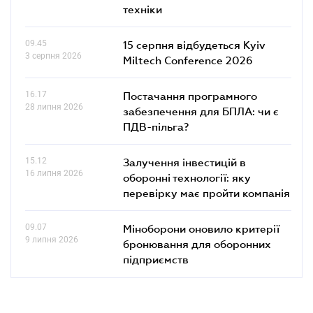
техніки
09.45
15 серпня відбудеться Kyiv
3 серпня 2026
Miltech Conference 2026
16.17
Постачання програмного
28 липня 2026
забезпечення для БПЛА: чи є
ПДВ-пільга?
15.12
Залучення інвестицій в
16 липня 2026
оборонні технології: яку
перевірку має пройти компанія
09.07
Міноборони оновило критерії
9 липня 2026
бронювання для оборонних
підприємств