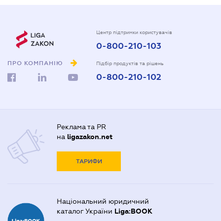
Центр підтримки користувачів
0-800-210-103
ПРО КОМПАНІЮ
Підбір продуктів та рішень
0-800-210-102
Реклама та PR
на
ligazakon.net
ТАРИФИ
Національний юридичний
каталог України
Liga:BOOK