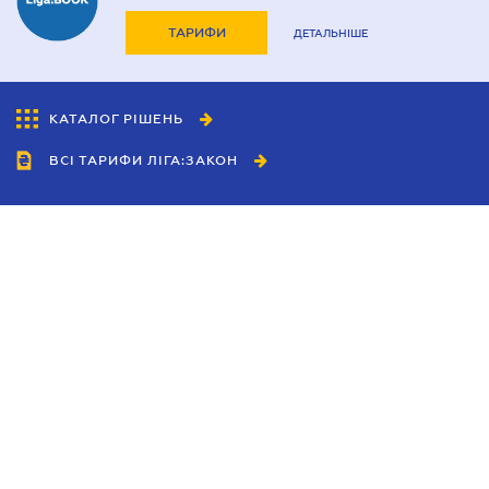
ТАРИФИ
ДЕТАЛЬНІШЕ
КАТАЛОГ РІШЕНЬ
ВСІ ТАРИФИ ЛІГА:ЗАКОН
Співробітництво
Агенти
Дилери
Політика конфіденційності
Умови використання сайту
Реклама
Блог
Новини компанії