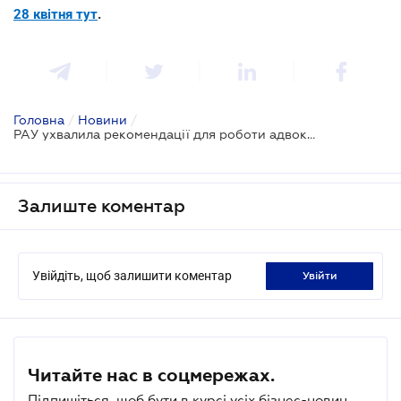
28 квітня тут
.
Головна
/
Новини
/
РАУ ухвалила рекомендації для роботи адвоката під час карантину
Залиште коментар
Увійдіть, щоб залишити коментар
увійти
Читайте нас в соцмережах.
Підпишіться, щоб бути в курсі усіх бізнес-новин.