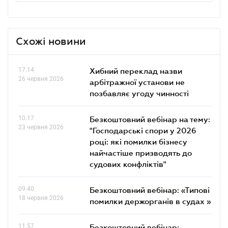
Схожі новини
17.14
Хибний переклад назви
26 червня 2026
арбітражної установи не
позбавляє угоду чинності
10.17
Безкоштовний вебінар на тему:
23 червня 2026
"Господарські спори у 2026
році: які помилки бізнесу
найчастіше призводять до
судових конфліктів"
09.40
Безкоштовний вебінар: «Типові
18 червня 2026
помилки держорганів в судах »
11.57
Безкоштовний вебінар: