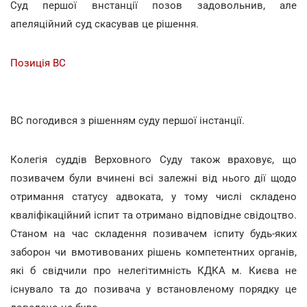
Суд першої внстанції позов задовольнив, але
апеляційний суд скасував це рішення.
Позиція ВС
ВС погодився з рішенням суду першої інстанції.
Колегія суддів Верховного Суду також враховує, що
позивачем були вчинені всі залежні від нього дії щодо
отримання статусу адвоката, у тому числі складено
кваліфікаційний іспит та отримано відповідне свідоцтво.
Станом на час складення позивачем іспиту будь-яких
заборон чи вмотивованих рішень компетентних органів,
які б свідчили про нелегітимність КДКА м. Києва не
існувало та до позивача у встановленому порядку це