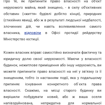
Про те, як припинити право власності на об'єкт
нерухомого майна, який знищено, - в силу об'єктивних
обставин («життя» будівлі добігло кінця), природних
(стихійних явищ), або ж в результаті людської недбалості,
злочинних дій, чи навіть волевиявлення самого
власника,
відповіли
в Офісі протидії рейдерству
Міністерство юстиції.
Кожен власник вправі самостійно визначати фактичну та
юридичну долю своєї нерухомості. Маючи у власності
будинок, нежитлове приміщення або іншу нерухомість, ви
можете припинити право власності на неї у зв'язку із її
знищенням, тобто із настанням події, яка у подальшому
припиняє існування конкретного об`єкта права
власності. Скажімо, на місці старого будинку ви
вирішили побудувати новий, або ж ваша оселя
напівзруйнована, непридатна для нормальної