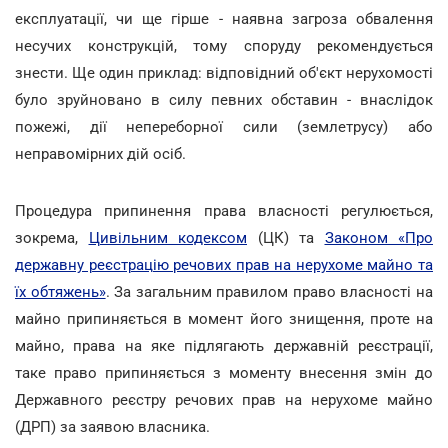
експлуатації, чи ще гірше - наявна загроза обвалення
несучих конструкцій, тому споруду рекомендується
знести. Ще один приклад: відповідний об'єкт нерухомості
було зруйновано в силу певних обставин - внаслідок
пожежі, дії непереборної сили (землетрусу) або
неправомірних дій осіб.
Процедура припинення права власності регулюється,
зокрема,
Цивільним кодексом
(ЦК) та
Законом «Про
державну реєстрацію речових прав на нерухоме майно та
їх обтяжень»
. За загальним правилом право власності на
майно припиняється в момент його знищення, проте на
майно, права на яке підлягають державній реєстрації,
таке право припиняється з моменту внесення змін до
Державного реєстру речових прав на нерухоме майно
(ДРП) за заявою власника.