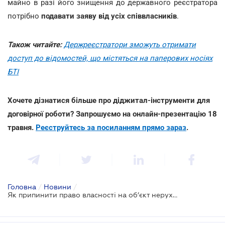
майно в разі його знищення до державного реєстратора
потрібно
подавати заяву від усіх співвласників
.
Також читайте:
Держреєстратори зможуть отримати
доступ до відомостей, що містяться на паперових носіях
БТІ
Хочете дізнатися більше про діджитал-інструменти для
договірної роботи? Запрошуємо на онлайн-презентацію 18
травня.
Реєструйтесь за посиланням прямо зараз
.
Головна
/
Новини
/
Як припинити право власності на об’єкт нерухомого майна, який знищено