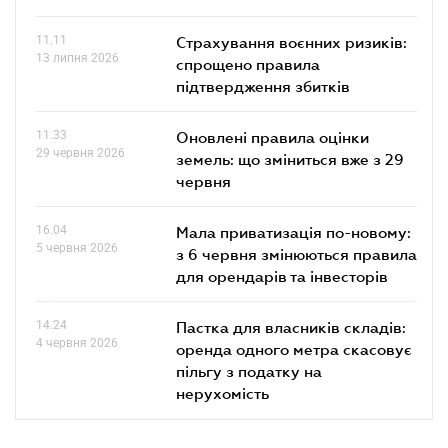
11.11
Страхування воєнних ризиків:
13 липня 2026
спрощено правила
підтвердження збитків
11.33
Оновлені правила оцінки
29 червня 2026
земель: що зміниться вже з 29
червня
16.04
Мала приватизація по-новому:
5 червня 2026
з 6 червня змінюються правила
для орендарів та інвесторів
14.24
Пастка для власників складів:
4 червня 2026
оренда одного метра скасовує
пільгу з податку на
нерухомість