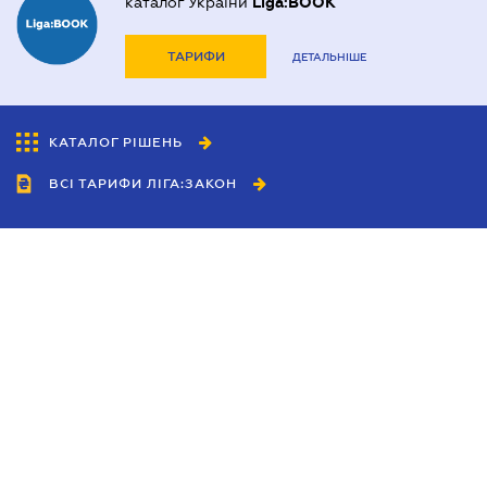
каталог України
Liga:BOOK
ТАРИФИ
ДЕТАЛЬНІШЕ
КАТАЛОГ РІШЕНЬ
ВСІ ТАРИФИ ЛІГА:ЗАКОН
Співробітництво
Агенти
Дилери
Політика конфіденційності
Умови використання сайту
Реклама
Блог