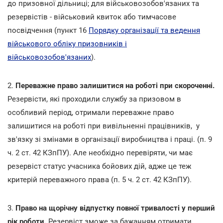
до призовної дільниці; для військовозобов'язаних та
резервістів - військовий квиток або тимчасове
посвідчення (пункт 16
Порядку організації та ведення
військового обліку призовників і
військовозобов'язаних
).
2.
Переважне право залишитися на роботі при скороченні.
Резервісти, які проходили службу за призовом в
особливий період, отримали переважне право
залишитися на роботі при вивільненні працівників, у
зв'язку зі змінами в організації виробництва і праці. (п. 9
ч. 2 ст. 42 КЗпПУ). Але необхідно перевіряти, чи має
резервіст статус учасника бойових дій, адже це теж
критерій переважного права (п. 5 ч. 2 ст. 42 КЗпПУ).
3.
Право на щорічну відпустку повної тривалості у перший
рік роботи.
Резервіст зможе за бажанням отримати