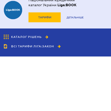
Національний юридичний
каталог України
Liga:BOOK
ТАРИФИ
ДЕТАЛЬНІШЕ
КАТАЛОГ РІШЕНЬ
ВСІ ТАРИФИ ЛІГА:ЗАКОН
Співробітництво
Агенти
Дилери
Політика конфіденційності
Умови використання сайту
Реклама
Блог