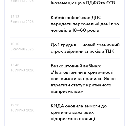
7 серпня 2026
іноземець: що з ПДФОта ЄСВ
12.12
Кабмін зобов'язав ДПС
6 серпня 2026
передати персональні дані про
чоловіків 18–60 років
10.10
До 1 грудня — новий граничний
5 серпня 2026
строк звіряння списків з ТЦК
13.48
Безкоштовний вебінар:
16 липня 2026
«Чергові зміни в критичності:
нові вимоги та правила. Як не
втратити статус критичного
підприємства»
12.28
КМДА оновила вимоги до
16 липня 2026
критично важливих
підприємств столиці