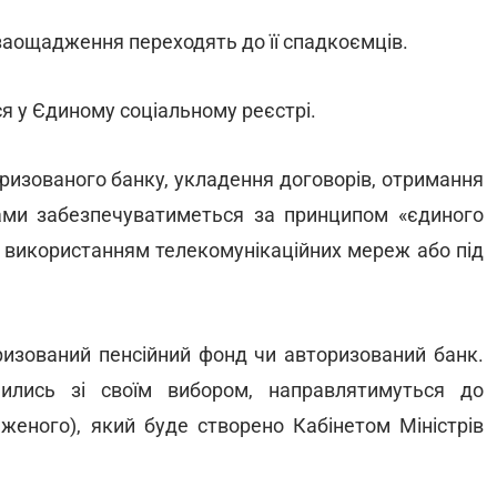
 заощадження переходять до її спадкоємців.
я у Єдиному соціальному реєстрі.
оризованого банку, укладення договорів, отримання
ками забезпечуватиметься за принципом «єдиного
 з використанням телекомунікаційних мереж або під
ризований пенсійний фонд чи авторизований банк.
чились зі своїм вибором, направлятимуться до
женого), який буде створено Кабінетом Міністрів