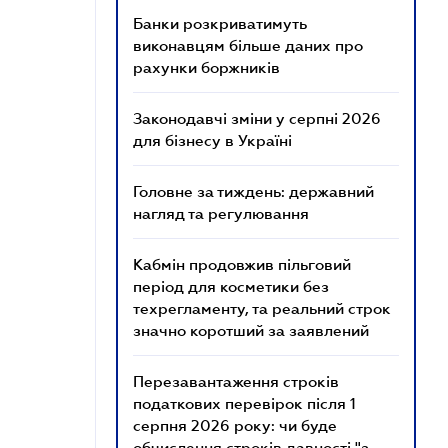
Банки розкриватимуть
виконавцям більше даних про
рахунки боржників
Законодавчі зміни у серпні 2026
для бізнесу в Україні
Головне за тиждень: державний
нагляд та регулювання
Кабмін продовжив пільговий
період для косметики без
техрегламенту, та реальний строк
значно коротший за заявлений
Перезавантаження строків
податкових перевірок після 1
серпня 2026 року: чи буде
обчислення строків давності "з