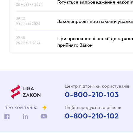
Готується запровадження накопич
28 жовтня 2024
09.42
Законопроект про накопичувальн
9 травня 2024
09.48
При призначенні пенсії до страх
26 квітня 2024
прийнято Закон
Центр підтримки користувачів
0-800-210-103
Підбір продуктів та рішень
ПРО КОМПАНІЮ
0-800-210-102