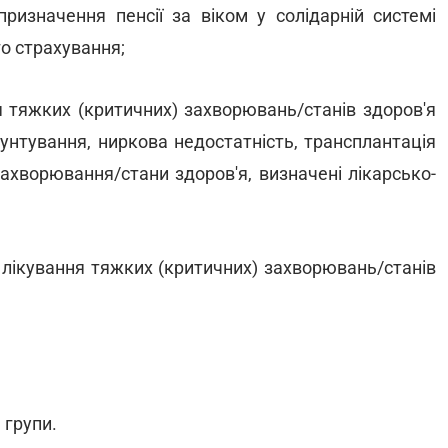
ризначення пенсії за віком у солідарній системі
о страхування;
я тяжких (критичних) захворювань/станів здоров'я
шунтування, ниркова недостатність, трансплантація
захворювання/стани здоров'я, визначені лікарсько-
ля лікування тяжких (критичних) захворювань/станів
 групи.