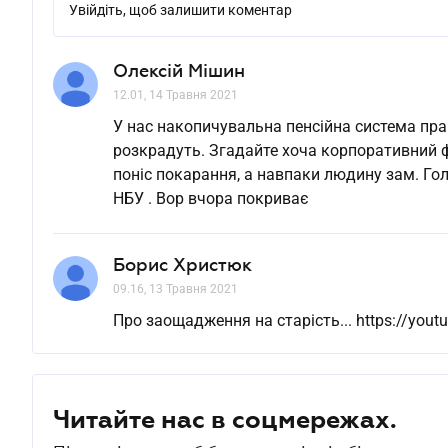
Увійдіть, щоб залишити коментар
Олексій Мішин
12.01, 14 Травня 2021
У нас накопичувальна пенсійна система прац
розкрадуть. Згадайте хоча корпоративний ф
поніс покарання, а навпаки людину зам. Го
НБУ . Вор вчора покриває
Борис Христюк
09.16, 13 Травня 2021
Про заощадження на старість... https://you
Читайте нас в соцмережах.