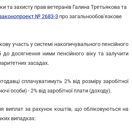
ики та захисту прав ветеранів Галина Третьякова та
законопроект № 2683-3
про загальнообов'язкове
ову участь у системі накопичувального пенсійного
б до досягнення ними пенсійного віку та залучити
паритетних засадах.
тодавці сплачуватимуть 2% від розміру заробітної
чі особи) - 2% від заробітної плати (доходу).
я виплат за рахунок коштів, що обліковуються на
аких випадках: