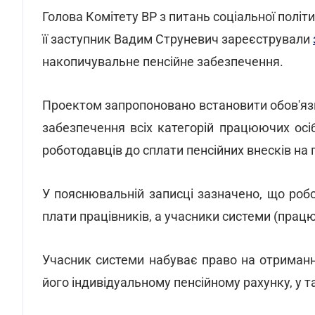
Голова Комітету ВР з питань соціальної політ
її заступник Вадим Струневич зареєстрували
накопичувальне пенсійне забезпечення.
Проектом запропоновано встановити обов'язк
забезпечення всіх категорій працюючих осі
роботодавців до сплати пенсійних внесків на 
У пояснювальній записці зазначено, що робо
плати працівників, а учасники системи (працюю
Учасник системи набуває право на отриманн
його індивідуальному пенсійному рахунку, у т