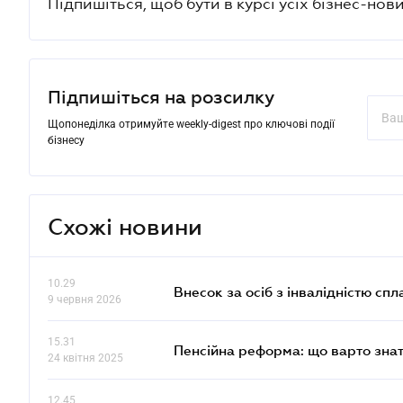
Підпишіться, щоб бути в курсі усіх бізнес-нови
Підпишіться на розсилку
Щопонеділка отримуйте weekly-digest про ключові події
бізнесу
Схожі новини
10.29
Внесок за осіб з інвалідністю спл
9 червня 2026
15.31
Пенсійна реформа: що варто знат
24 квітня 2025
12.45