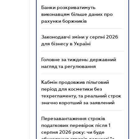
Банки розкриватимуть
виконавцям більше даних про
рахунки боржників
Законодавчі зміни у серпні 2026
для бізнесу в Україні
Головне за тиждень: державний
нагляд та регулювання
Кабмін продовжив пільговий
період для косметики без
техрегламенту, та реальний строк
значно коротший за заявлений
Перезавантаження строків
податкових перевірок після 1
серпня 2026 року: чи буде
обчислення строків давності "з