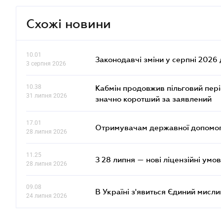
Схожі новини
10.01
Законодавчі зміни у серпні 2026 
3 серпня 2026
10.38
Кабмін продовжив пільговий пері
31 липня 2026
значно коротший за заявлений
17.01
Отримувачам державної допомоги
28 липня 2026
11.25
З 28 липня — нові ліцензійні умо
28 липня 2026
09.08
В Україні з'явиться Єдиний мисли
24 липня 2026