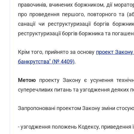
правочинів, вчинених боржником, дії морат
про проведення першого, повторного та (аб
санації чи реструктуризації боргів боржни
реструктуризації боргів боржника та погашен
Крім того, прийнято за основу
проект Закону
банкрутства" (№ 4409)
.
Метою
проекту Закону є усунення техніч
суперечливих питань та узгодження деяких 
Запропоновані проектом Закону зміни стосую
- узгодження положень Кодексу, приведення їх