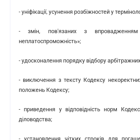
- уніфікації, усунення розбіжностей у термінол
- змін, пов'язаних з впровадженням
неплатоспроможність»;
- удосконалення порядку відбору арбітражних
- виключення з тексту Кодексу некоректни
положень Кодексу;
- приведення у відповідність норм Кодекс
діловодства;
- установлення чітких строків для погаш