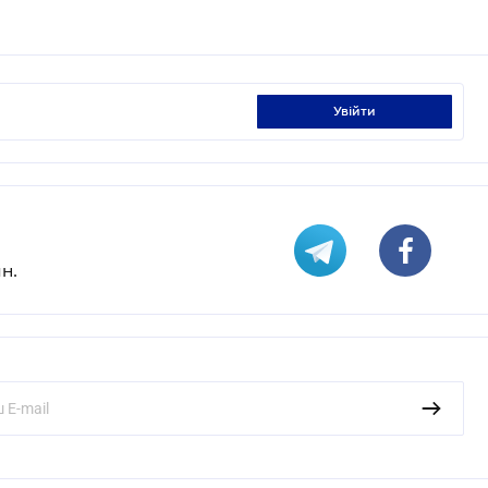
увійти
н.