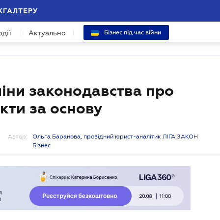
ХГАЛТЕРУ
одії
Актуально
Бізнес під час війни
іни законодавства про
кти за основу
Автор:
Ольга Баранова, провідний юрист-аналітик ЛІГА:ЗАКОН
Бізнес