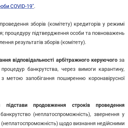
оби COVID-19"
.
проведення зборів (комітету) кредиторів у режимі
ня; процедуру підтвердження особи та повноважень
лення результатів зборів (комітету).
ання відповідальності арбітражного керуючого
за
процедур банкрутства, через вимоги карантину,
и з метою запобігання поширенню коронавірусної
и підстави продовження строків проведення
банкрутство (неплатоспроможність), звернення у
о (неплатоспроможність) щодо визнання недійсними