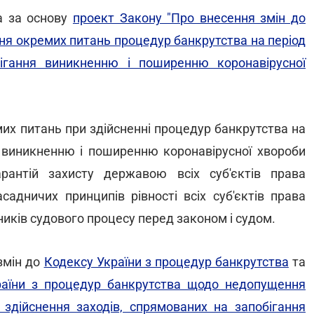
а за основу
проект Закону "Про внесення змін до
ня окремих питань процедур банкрутства на період
бігання виникненню і поширенню коронавірусної
х питань при здійсненні процедур банкрутства на
я виникненню і поширенню коронавірусної хвороби
арантій захисту державою всіх суб'єктів права
садничих принципів рівності всіх суб'єктів права
сників судового процесу перед законом і судом.
змін до
Кодексу України з процедур банкрутства
та
раїни з процедур банкрутства щодо недопущення
 здійснення заходів, спрямованих на запобігання