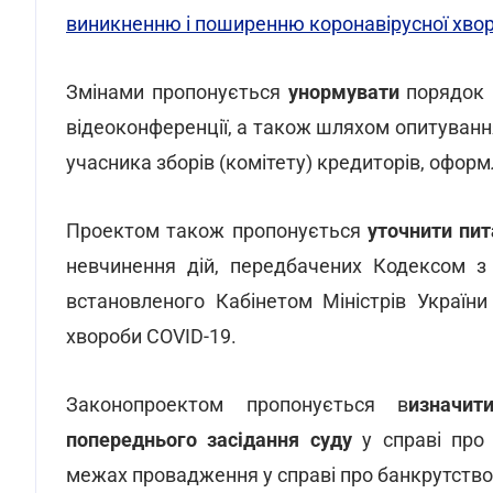
виникненню і поширенню коронавірусної хвор
Змінами пропонується
унормувати
порядок 
відеоконференції, а також шляхом опитуван
учасника зборів (комітету) кредиторів, оформ
Проектом також пропонується
уточнити пит
невчинення дій, передбачених Кодексом з 
встановленого Кабінетом Міністрів Україн
хвороби COVID-19.
Законопроектом пропонується в
изначит
попереднього засідання суду
у справі про 
межах провадження у справі про банкрутств