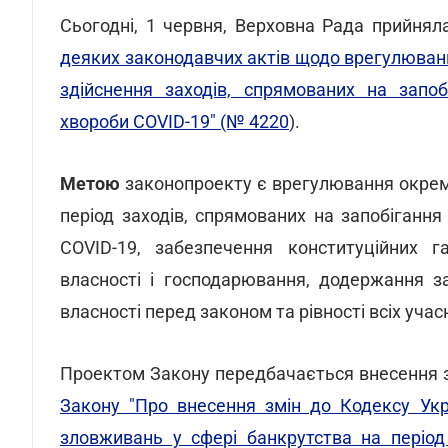
Сьогодні, 1 червня, Верховна Рада прийнял
деяких законодавчих актів щодо врегулюван
здійснення заходів, спрямованих на запо
хвороби COVID-19" (№ 4220
).
Метою
законопроекту є врегулювання окреми
період заходів, спрямованих на запобіганн
COVID-19, забезпечення конституційних г
власності і господарювання, додержання за
власності перед законом та рівності всіх уча
Проектом Закону передбачається внесення 
Закону "Про внесення змін до Кодексу Ук
зловживань у сфері банкрутства на період