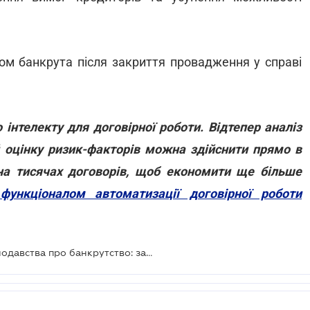
ом банкрута після закриття провадження у справі
інтелекту для договірної роботи. Відтепер аналіз
 й оцінку ризик-факторів можна здійснити прямо в
на тисячах договорів, щоб економити ще більше
ункціоналом автоматизації договірної роботи
Депутати підтримують зміни законодавства про банкрутство: законопроекти за основу