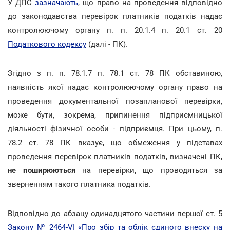
У ДПС
зазначають
, що право на проведення відповідно
до законодавства перевірок платників податків надає
контролюючому органу п. п. 20.1.4 п. 20.1 ст. 20
Податкового кодексу
(далі - ПК).
Згідно з п. п. 78.1.7 п. 78.1 ст. 78 ПК обставиною,
наявність якої надає контролюючому органу право на
проведення документальної позапланової перевірки,
може бути, зокрема, припинення підприємницької
діяльності фізичної особи - підприємця. При цьому, п.
78.2 ст. 78 ПК вказує, що обмеження у підставах
проведення перевірок платників податків, визначені ПК,
не поширюються
на перевірки, що проводяться за
зверненням такого платника податків.
Відповідно до абзацу одинадцятого частини першої ст. 5
Закону № 2464-VI «Про збір та облік єдиного внеску на