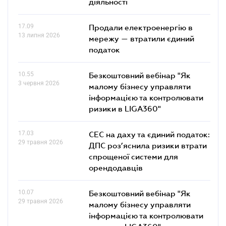
діяльності
17.09
Продали електроенергію в
13 липня 2026
мережу — втратили єдиний
податок
10.55
Безкоштовний вебінар "Як
3 червня 2026
малому бізнесу управляти
інформацією та контролювати
ризики в LIGA360"
17.03
СЕС на даху та єдиний податок:
29 травня 2026
ДПС роз’яснила ризики втрати
спрощеної системи для
орендодавців
10.07
Безкоштовний вебінар "Як
29 травня 2026
малому бізнесу управляти
інформацією та контролювати