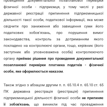
проведення документальної позапланової перевірки
фізичної особи - підприємця, у тому числі у разі
державної реєстрації припинення підприємницької
діяльності такої особи, податкової інформації, яка може
свідчити про заниження або завищення суми його
податкових зобов'язань, про порушення вимог
законодавства, контроль за дотриманням якого
покладено на контролюючі органи, тощо, керівник (його
заступник або уповноважена особа) контролюючого
органу
приймає рішення про проведення документальної
позапланової перевірки платника податків - фізичної
особи, яке оформлюється наказом
.
Також згідно з абзацом другим п. п. 65.10.4 п. 65.10 ст. 65
ПК державна реєстрація (реєстрація) припинення
підприємницької діяльності фізичної особи
не припиняє
її зобов'язань
, що виникли під час провадження