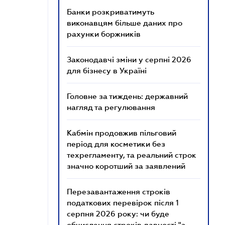
Банки розкриватимуть
виконавцям більше даних про
рахунки боржників
Законодавчі зміни у серпні 2026
для бізнесу в Україні
Головне за тиждень: державний
нагляд та регулювання
Кабмін продовжив пільговий
період для косметики без
техрегламенту, та реальний строк
значно коротший за заявлений
Перезавантаження строків
податкових перевірок після 1
серпня 2026 року: чи буде
обчислення строків давності "з