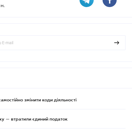
н.
самостійно змінити коди діяльності
жу — втратили єдиний податок