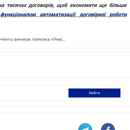
на тисячах договорів, щоб економити ще більше
ункціоналом автоматизації договірної роботи
При підписанні електронного документу виникає помилка «Невірний пароль або ключ пошкоджено»: як діяти
увійти