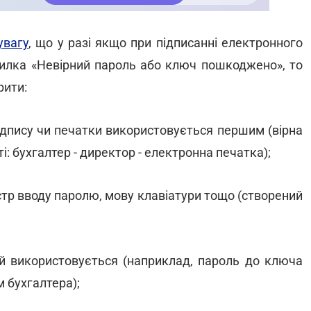
увагу
, що у разі якщо при підписанні електронного
милка «Невірний пароль або ключ пошкоджено», то
рити:
ідпису чи печатки використовується першим (вірна
ті: бухгалтер - директор - електронна печатка);
істр вводу паролю, мову клавіатури тощо (створений
ий використовується (наприклад, пароль до ключа
 бухгалтера);