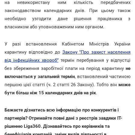
на невикористану ним кількість передбачених
законодавством календарних днів. При цьому також
необхідно узгодити дане рішення працівника з
власником або уповноваженим ним органом.
У разі встановлення Кабінетом Міністрів України
карантину відповідно до
Закону "Про захист населення
від інфекційних хвороб”
термін перебування у відпустці
без збереження заробітної плати на період карантину
не
включається у загальний термін
, встановлений частиною
першою цієї статті (ч. 2 статті 26 Закону). Тобто він
може
бути більш ніж 15 календарних днів на рік
.
Бажаєте дізнатись всю інформацію про конкурентів і
партнерів? Отримайте повні дані з реєстрів завдяки IT-
рішенню Liga360. Дізнавайтесь про керівників та
бенефіціарів компаній, зміни видів діяльності в