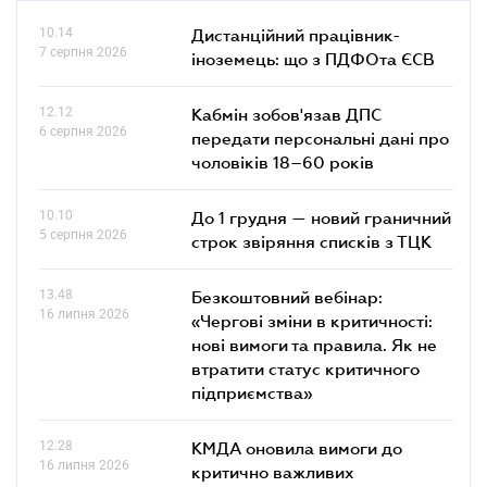
10.14
Дистанційний працівник-
7 серпня 2026
іноземець: що з ПДФОта ЄСВ
12.12
Кабмін зобов'язав ДПС
6 серпня 2026
передати персональні дані про
чоловіків 18–60 років
10.10
До 1 грудня — новий граничний
5 серпня 2026
строк звіряння списків з ТЦК
13.48
Безкоштовний вебінар:
16 липня 2026
«Чергові зміни в критичності:
нові вимоги та правила. Як не
втратити статус критичного
підприємства»
12.28
КМДА оновила вимоги до
16 липня 2026
критично важливих