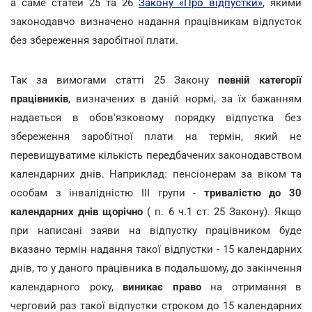
а саме статей 25 та 26
Закону «Про відпустки»
, якими
законодавчо визначено надання працівникам відпусток
без збереження заробітної плати.
Так за вимогами статті 25 Закону
певній категорії
працівників
, визначених в даній нормі, за їх бажанням
надається в обов'язковому порядку відпустка без
збереження заробітної плати на термін, який не
перевищуватиме кількість передбачених законодавством
календарних днів. Наприклад: пенсіонерам за віком та
особам з інвалідністю III групи -
тривалістю до 30
календарних днів щорічно
( п. 6 ч.1 ст. 25 Закону). Якщо
при написані заяви на відпустку працівником буде
вказано термін надання такої відпустки - 15 календарних
днів, то у даного працівника в подальшому, до закінчення
календарного року,
виникає право
на отримання в
черговий раз такої відпустки строком до 15 календарних