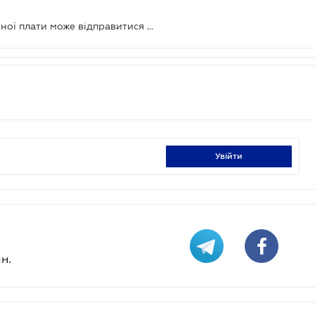
Працедавець за невиплату заробітної плати може відправитися за грати
увійти
н.