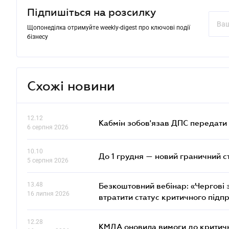
Підпишіться на розсилку
Щопонеділка отримуйте weekly-digest про ключові події
бізнесу
Схожі новини
12.12
Кабмін зобов'язав ДПС передати 
6 серпня 2026
10.10
До 1 грудня — новий граничний с
5 серпня 2026
13.48
Безкоштовний вебінар: «Чергові з
16 липня 2026
втратити статус критичного підп
12.28
КМДА оновила вимоги до критичн