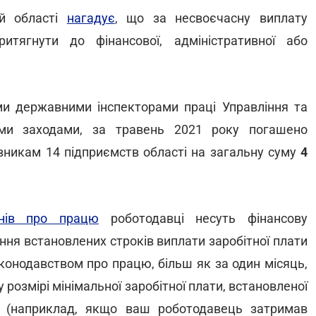
ій області
нагадує
, що за несвоєчасну виплату
итягнути до фінансової, адміністративної або
ми державними інспекторами праці Управління та
ими заходами, за травень 2021 року погашено
цівникам 14 підприємств області на загальну суму
4
нів про працю
роботодавці несуть фінансову
ння встановлених строків виплати заробітної плати
конодавством про працю, більш як за один місяць,
у розмірі мінімальної заробітної плати, встановленої
 (наприклад, якщо ваш роботодавець затримав