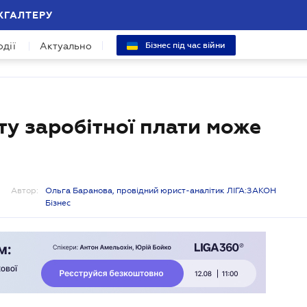
ХГАЛТЕРУ
одії
Актуально
Бізнес під час війни
у заробітної плати може
Автор:
Ольга Баранова, провідний юрист-аналітик ЛІГА:ЗАКОН
Бізнес