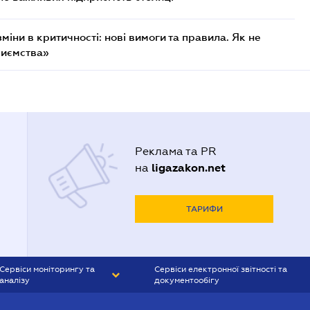
міни в критичності: нові вимоги та правила. Як не
риємства»
Реклама та PR
ligazakon.net
на
ТАРИФИ
Сервіси моніторингу та
Сервіси електронної звітності та
аналізу
документообігу
CONTR AGENT
Liga:REPORT