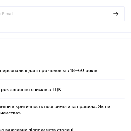
персональні дані про чоловіків 18–60 років
трок звіряння списків з ТЦК
міни в критичності: нові вимоги та правила. Як не
риємства»
о важливих підприємств столиці