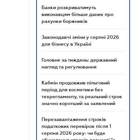
Банки розкриватимуть
виконавцям більше даних про
рахунки боржників
Законодавчі зміни у серпні 2026
для бізнесу в Україні
Головне за тиждень: державний
нагляд та регулювання
Кабмін продовжив пільговий
період для косметики без
техрегламенту, та реальний строк
значно коротший за заявлений
Перезавантаження строків
податкових перевірок після 1
серпня 2026 року: чи буде
обчислення строків давності "з