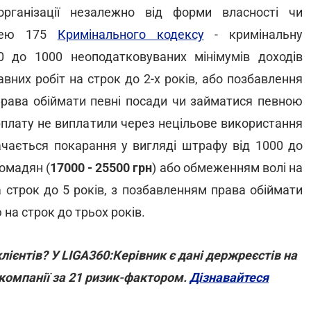
організації незалежно від форми власності чи
ттею 175
Кримінального кодексу
- кримінальну
0 до 1000 неоподатковуваних мінімумів доходів
авних робіт на строк до 2-х років, або позбавлення
 права обіймати певні посади чи займатися певною
арплату не виплатили через нецільове використання
бачається покарання у вигляді штрафу від 1000 до
омадян (
17000 - 25500 грн
) або обмеженням волі на
а строк до 5 років, з позбавленням права обіймати
на строк до трьох років.
лієнтів? У LIGA360:Керівник є дані держреєстів на
 компанії за 21 ризик-фактором.
Дізнавайтеся