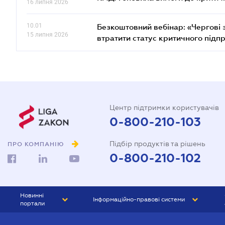
16 липня 2026
10.01
Безкоштовний вебінар: «Чергові з
15 липня 2026
втратити статус критичного підп
Центр підтримки користувачів
0-800-210-103
Підбір продуктів та рішень
ПРО КОМПАНІЮ
0-800-210-102
Новинні
Інформаційно-правові системи
портали
ЮРЛІГА
Право України