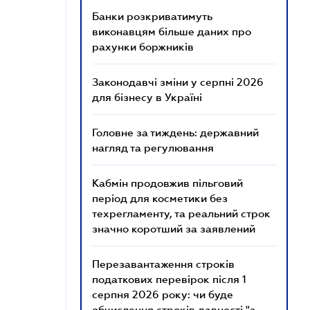
Банки розкриватимуть
виконавцям більше даних про
рахунки боржників
Законодавчі зміни у серпні 2026
для бізнесу в Україні
Головне за тиждень: державний
нагляд та регулювання
Кабмін продовжив пільговий
період для косметики без
техрегламенту, та реальний строк
значно коротший за заявлений
Перезавантаження строків
податкових перевірок після 1
серпня 2026 року: чи буде
обчислення строків давності "з