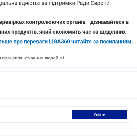
ціальна єдність» за підтримки Ради Європи.
 перевірках контролюючих органів - дізнавайтеся в
них продуктів, який економить час на щоденних
льше про переваги LIGA360 читайте за посиланням.
Влада розробила нові стимули для працевлаштування людей з інвалідністю
увійти