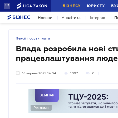
БІЗНЕСУ
ЮРИСТУ
БУ
БІЗНЕС
Новини
Аналітика
Інтерв'ю
П
Пенсії і соцвиплати
Влада розробила нові ст
працевлаштування людей
18 червня 2021, 14:04
1097
0
Реклама