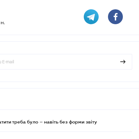
н.
атити треба було – навіть без форми звіту