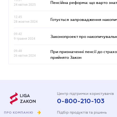
15.31
Пенсійна реформа: що варто знат
24 квітня 2025
12.45
Готується запровадження накопич
28 жовтня 2024
09.42
Законопроект про накопичувальн
9 травня 2024
09.48
При призначенні пенсії до страх
26 квітня 2024
прийнято Закон
Центр підтримки користувачів
0-800-210-103
Підбір продуктів та рішень
ПРО КОМПАНІЮ