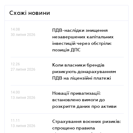
Схожі новини
14.08
ПДВ-наслідки знищення
30 липня 2026
незавершених капітальних
інвестицій через обстріли:
позиція ДПС
12.26
Коли власники брендів
27 липня 2026
ризикують донарахуванням
ПДВ на ліцензійні платежі
14.00
Новації приватизації:
13 липня 2026
встановлено вимоги до
розкриття даних про активи
11.11
Страхування воєнних ризиків:
13 липня 2026
спрощено правила