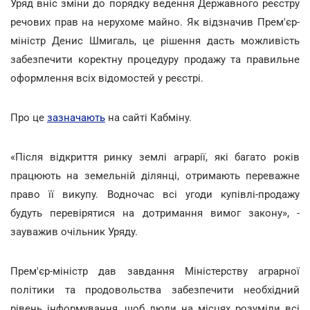
Уряд вніс зміни до порядку ведення Державного реєстру
речових прав на нерухоме майно. Як відзначив Прем'єр-
міністр Денис Шмигаль, це рішення дасть можливість
забезпечити коректну процедуру продажу та правильне
оформлення всіх відомостей у реєстрі.
Про це
зазначають
на сайті Кабміну.
«Після відкриття ринку землі аграрії, які багато років
працюють на земельній ділянці, отримають переважне
право її викупу. Водночас всі угоди купівлі-продажу
будуть перевірятися на дотримання вимог закону», -
зауважив очільник Уряду.
Прем'єр-міністр дав завдання Міністерству аграрної
політики та продовольства забезпечити необхідний
рівень інформування, щоб люди на місцях розуміли всі