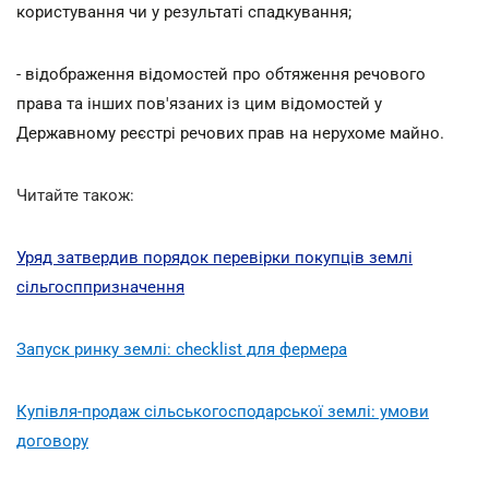
користування чи у результаті спадкування;
- відображення відомостей про обтяження речового
права та інших пов'язаних із цим відомостей у
Державному реєстрі речових прав на нерухоме майно.
Читайте також:
Уряд затвердив порядок перевірки покупців землі
сільгосппризначення
Запуск ринку землі: checklist для фермера
Купівля-продаж сільськогосподарської землі: умови
договору