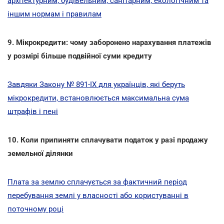
архітектурним, будівельним, санітарним, екологічним та
іншим нормам і правилам
9. Мікрокредити: чому заборонено нарахування платежів
у розмірі більше подвійної суми кредиту
Завдяки Закону № 891-ІХ для українців, які беруть
мікрокредити, встановлюється максимальна сума
штрафів і пені
10. Коли припиняти сплачувати податок у разі продажу
земельної ділянки
Плата за землю сплачується за фактичний період
перебування землі у власності або користуванні в
поточному році