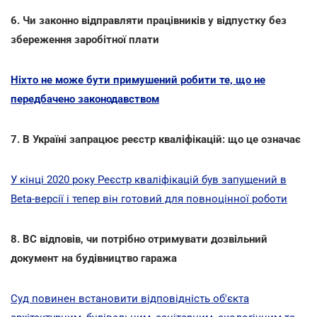
6. Чи законно відправляти працівників у відпустку без
збереження заробітної плати
Ніхто не може бути примушений робити те, що не
передбачено законодавством
7. В Україні запрацює реєстр кваліфікацій: що це означає
У кінці 2020 року Реєстр кваліфікацій був запущений в
Beta-версії і тепер він готовий для повноцінної роботи
8. ВС відповів, чи потрібно отримувати дозвільний
документ на будівництво гаража
Суд повинен встановити відповідність об'єкта