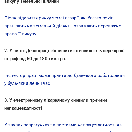
викупу земельної ділянки
Після відкриття ринку землі аграрії, які багато років
працюють на земельній ділянці, отримають переважне
право її викупу
2. У липні Держпраці збільшить інтенсивність перевірок:
штраф від 60 до 180 тис. грн.
Інспектор праці може прийти до будь-якого роботодавця
у будь-який день і час
3. У електронному лікарняному оновили причини
непрацездатності
У заявах-розрахунках за листками непрацездатності на