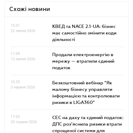
Схожі новини
10.01
КВЕД та NACE 2.1-UA: бізнес
22 липня 2026
має самостійно змінити коди
діяльності
17.09
Продали електроенергію в
13 липня 2026
мережу — втратили єдиний
податок
10.55
Безкоштовний вебінар "Як
3 червня 2026
малому бізнесу управляти
інформацією та контролювати
ризики в LIGA360"
17.03
СЕС на даху та єдиний податок:
29 травня 2026
ДПС роз’яснила ризики втрати
спрощеної системи для