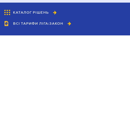
КАТАЛОГ РІШЕНЬ
ВСІ ТАРИФИ ЛІГА:ЗАКОН
Співробітництво
Агенти
Дилери
Політика конфіденційності
Умови використання сайту
Реклама
Блог
Новини компанії
Керівництва
Каталоги компаній