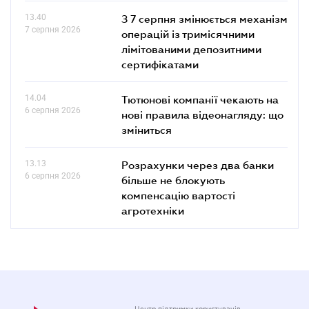
13.40
З 7 серпня змінюється механізм
7 серпня 2026
операцій із тримісячними
лімітованими депозитними
сертифікатами
14.04
Тютюнові компанії чекають на
6 серпня 2026
нові правила відеонагляду: що
зміниться
13.13
Розрахунки через два банки
6 серпня 2026
більше не блокують
компенсацію вартості
агротехніки
Центр підтримки користувачів