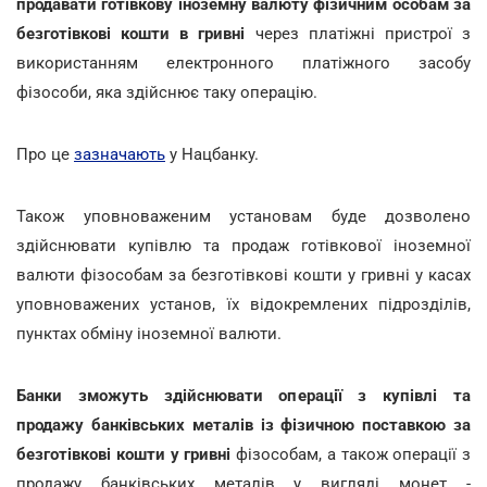
продавати готівкову іноземну валюту фізичним особам за
безготівкові кошти в гривні
через платіжні пристрої з
використанням електронного платіжного засобу
фізособи, яка здійснює таку операцію.
Про це
зазначають
у Нацбанку.
Також уповноваженим установам буде дозволено
здійснювати купівлю та продаж готівкової іноземної
валюти фізособам за безготівкові кошти у гривні у касах
уповноважених установ, їх відокремлених підрозділів,
пунктах обміну іноземної валюти.
Банки зможуть здійснювати операції з купівлі та
продажу банківських металів із фізичною поставкою за
безготівкові кошти у гривні
фізособам, а також операції з
продажу банківських металів у вигляді монет -