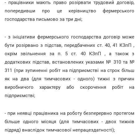
- працівники мають право розірвати трудовий договір,
попередивши про це керівництво фермерського
господарства письмово за три дні;
- з ініціативи фермерського господарства договір може
бути розірвано з підстав, передбачених ст. 40, 41 КЗпП ,
окрім звільнення за п. 5 ст. 40 КЗпП , а також з
додаткових підстав, встановлених указами № 310 та №
311 (при зупиненні робіт на підприємстві на строк більш
як на два (для тимчасових - одного) тижні з причин
виробничого характеру або скорочення робіт на
підприємстві;
- при неявці працівника на роботу безперервно протягом
більше одного місяця (для тимчасових - двох тижнів
підряд) внаслідок тимчасової непрацездатності);