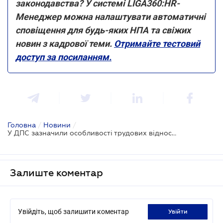
законодавства? У системі LIGA360:HR-
Менеджер можна налаштувати автоматичні
сповіщення для будь-яких НПА та свіжих
новин з кадрової теми.
Отримайте тестовий
доступ за посиланням.
Головна
/
Новини
/
У ДПС зазначили особливості трудових відносин при сезонній (тимчасовій) роботі
Залиште коментар
Увійдіть, щоб залишити коментар
увійти