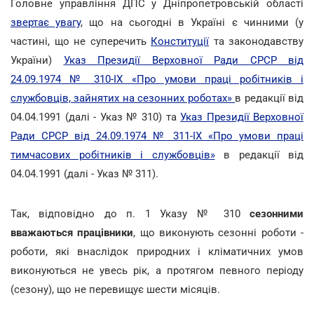
Головне управління ДПС у Дніпропетровській області
звертає увагу
, що на сьогодні в Україні є чинними (у
частині, що не суперечить
Конституції
та законодавству
України)
Указ Президії Верховної Ради СРСР від
24.09.1974 № 310-ІХ «Про умови праці робітників і
службовців, зайнятих на сезонних роботах»
в редакції від
04.04.1991 (далі - Указ № 310) та
Указ Президії Верховної
Ради СРСР від 24.09.1974 № 311-ІХ «Про умови праці
тимчасових робітників і службовців»
в редакції від
04.04.1991 (далі - Указ № 311).
Так, відповідно до п. 1 Указу № 310
сезонними
вважаються працівники
, що виконують сезонні роботи -
роботи, які внаслідок природних і кліматичних умов
виконуються не увесь рік, а протягом певного періоду
(сезону), що не перевищує шести місяців.