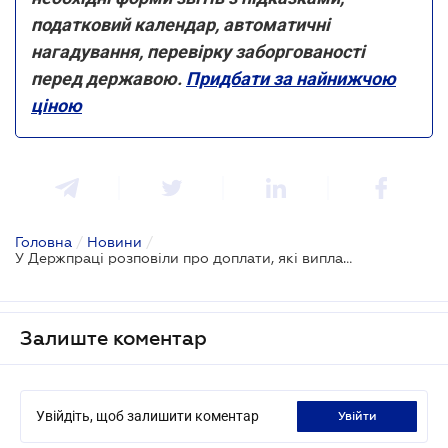
податковий календар, автоматичні
нагадування, перевірку заборгованості
перед державою.
Придбати за найнижчою
ціною
Головна
/
Новини
/
У Держпраці розповіли про доплати, які виплачуються понад розмір мінімальної зарплати
Залиште коментар
Увійдіть, щоб залишити коментар
увійти