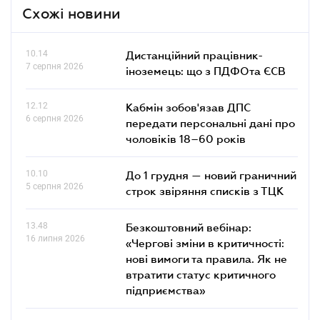
Схожі новини
10.14
Дистанційний працівник-
7 серпня 2026
іноземець: що з ПДФОта ЄСВ
12.12
Кабмін зобов'язав ДПС
6 серпня 2026
передати персональні дані про
чоловіків 18–60 років
10.10
До 1 грудня — новий граничний
5 серпня 2026
строк звіряння списків з ТЦК
13.48
Безкоштовний вебінар:
16 липня 2026
«Чергові зміни в критичності:
нові вимоги та правила. Як не
втратити статус критичного
підприємства»