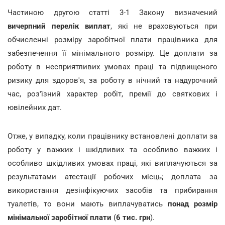
Частиною другою статті 3-1 Закону визначений
вичерпний перелік виплат
, які не враховуються при
обчисленні розміру заробітної плати працівника для
забезпечення її мінімального розміру. Це доплати за
роботу в несприятливих умовах праці та підвищеного
ризику для здоров'я, за роботу в нічний та надурочний
час, роз'їзний характер робіт, премії до святкових і
ювілейних дат.
Отже, у випадку, коли працівнику встановлені доплати за
роботу у важких і шкідливих та особливо важких і
особливо шкідливих умовах праці, які виплачуються за
результатами атестації робочих місць; доплата за
використання дезінфікуючих засобів та прибирання
туалетів, то вони мають виплачуватись
понад розмір
мінімальної заробітної плати
(
6 тис. грн
).