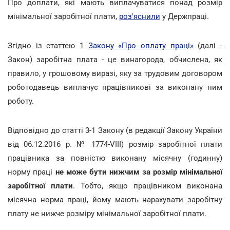
Про доплати, які мають виплачуватися понад розмір
мінімальної заробітної плати,
роз'яснили
у Держпраці.
Згідно із статтею 1
Закону «Про оплату праці»
(далі -
Закон) заробітна плата - це винагорода, обчислена, як
правило, у грошовому виразі, яку за трудовим договором
роботодавець виплачує працівникові за виконану ним
роботу.
Відповідно до статті 3-1 Закону (в редакції Закону України
від 06.12.2016 р. № 1774-VIII) розмір заробітної плати
працівника за повністю виконану місячну (годинну)
норму праці
не може бути нижчим за розмір мінімальної
заробітної плати
. Тобто, якщо працівником виконана
місячна норма праці, йому мають нарахувати заробітну
плату не нижче розміру мінімальної заробітної плати.