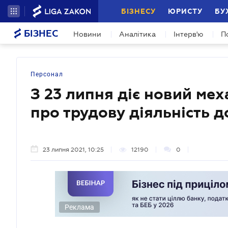
БІЗНЕСУ
ЮРИСТУ
БУ
БІЗНЕС
Новини
Аналітика
Інтерв'ю
П
Персонал
З 23 липня діє новий ме
про трудову діяльність 
23 липня 2021, 10:25
12190
0
Реклама