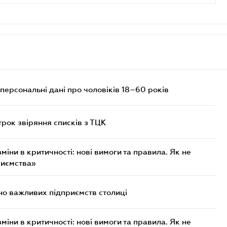
персональні дані про чоловіків 18–60 років
трок звіряння списків з ТЦК
міни в критичності: нові вимоги та правила. Як не
риємства»
о важливих підприємств столиці
міни в критичності: нові вимоги та правила. Як не