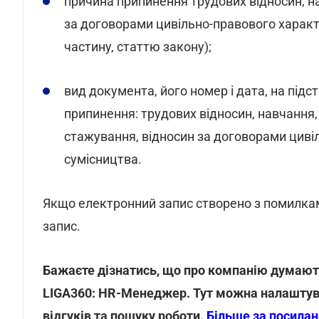
причина припинення трудових відносин, н
за договорами цивільно-правового характер
частину, статтю закону);
вид документа, його номер і дата, на підс
припинення: трудових відносин, навчання, 
стажування, відносин за договорами цивіл
сумісництва.
Якщо електронний запис створено з помилка
запис.
Бажаєте дізнатись, що про компанію думают
LIGA360: HR-Менеджер. Тут можна налаштува
відгуків та пошуку роботи.
Більше за посила