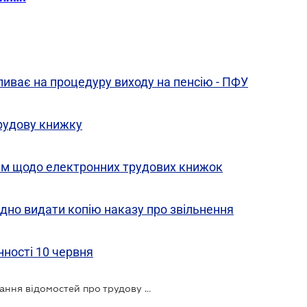
ливає на процедуру виходу на пенсію - ПФУ
рудову книжку
ям щодо електронних трудових книжок
ідно видати копію наказу про звільнення
нності 10 червня
З 23 липня діє новий механізм подання відомостей про трудову діяльність до ПФУ