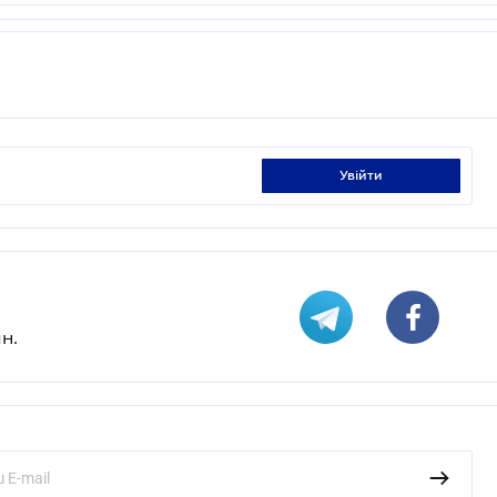
увійти
н.