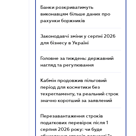
Банки розкриватимуть
виконавцям більше даних про
рахунки боржників
Законодавчі зміни у серпні 2026
для бізнесу в Україні
Головне за тиждень: державний
нагляд та регулювання
Кабмін продовжив пільговий
період для косметики без
техрегламенту, та реальний строк
значно коротший за заявлений
Перезавантаження строків
податкових перевірок після 1
серпня 2026 року: чи буде
обчислення строків давності "з