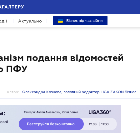
ХГАЛТЕРУ
одії
Актуально
Бізнес під час війни
ханізм подання відомостей
до ПФУ
Автор:
Олександра Кознова, головний редактор LIGA ZAKON Бізнес