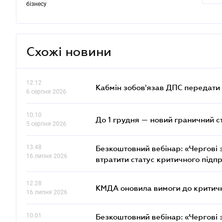
бізнесу
Схожі новини
12.12
Кабмін зобов'язав ДПС передати 
6 серпня 2026
10.10
До 1 грудня — новий граничний с
5 серпня 2026
13.48
Безкоштовний вебінар: «Чергові з
16 липня 2026
втратити статус критичного підп
12.28
КМДА оновила вимоги до критичн
16 липня 2026
10.01
Безкоштовний вебінар: «Чергові з