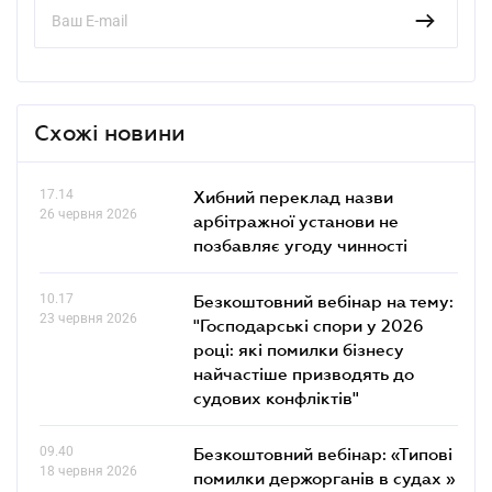
Схожі новини
17.14
Хибний переклад назви
26 червня 2026
арбітражної установи не
позбавляє угоду чинності
10.17
Безкоштовний вебінар на тему:
23 червня 2026
"Господарські спори у 2026
році: які помилки бізнесу
найчастіше призводять до
судових конфліктів"
09.40
Безкоштовний вебінар: «Типові
18 червня 2026
помилки держорганів в судах »