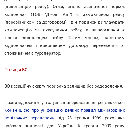
(виконавцем рейсу). Отже, згідно зазначеної норми,
відповідач (ТОВ "Джоін Ап!") є замовником рейсу
(перевізником за договором) і він повинен виплачувати
компенсацію за скасування рейсу, а авіакомпанія є
тільки виконавцем рейсу. Таким чином, належним
відповідачем і виконавцем договору перевезення зі
споживачем є туроператор.
Позиція ВС
ВС касаційну скаргу позивача залишив без задоволення.
Правовідносини у галузі авіаперевезення регулюються
Конвенцією про уніфікацію деяких правил міжнародних
повітряних перевезень
від 28 травня 1999 року, яка
набрала чинності для України 6 травня 2009 року,