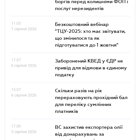
боргів перед колишніми ФОП і
послуг нерезидентів
11.05
Безкоштовний вебінар
7 серпня 2026
"ТЦУ-2025: хто має звітувати,
що змінилося та як
підготуватися до 1 жовтня"
17.07
Заборонений КВЕД у ЄДР не
6 серпня 2026
привід для відмови в єдиному
податку
15.07
Скільки разів на рік
6 серпня 2026
перераховують прохідний бал
для переліку сумлінних
платників
17.00
ВС захистив експортера олії
5 серпня 2026
від донарахувань за