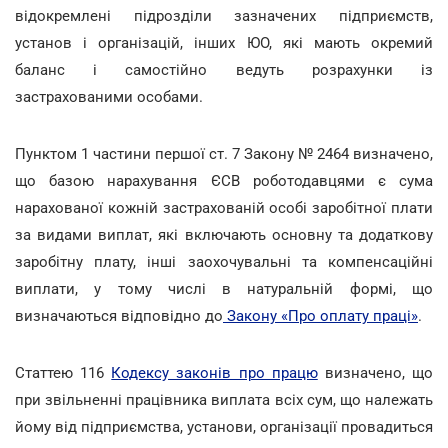
відокремлені підрозділи зазначених підприємств,
установ і організацій, інших ЮО, які мають окремий
баланс і самостійно ведуть розрахунки із
застрахованими особами.
Пунктом 1 частини першої ст. 7 Закону № 2464 визначено,
що базою нарахування ЄСВ роботодавцями є сума
нарахованої кожній застрахованій особі заробітної плати
за видами виплат, які включають основну та додаткову
заробітну плату, інші заохочувальні та компенсаційні
виплати, у тому числі в натуральній формі, що
визначаються відповідно до
Закону «Про оплату праці»
.
Статтею 116
Кодексу законів про працю
визначено, що
при звільненні працівника виплата всіх сум, що належать
йому від підприємства, установи, організації провадиться