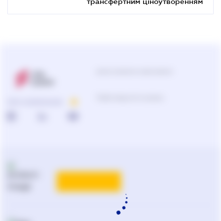
трансфертним ціноутворенням
Центр підтримки користувачів
0-800-210-103
ПРО КОМПАНІЮ
Підбір продуктів та рішень
0-800-210-102
Реклама та PR
на
ligazakon.net
ТАРИФИ