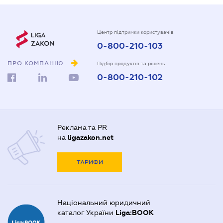
Центр підтримки користувачів
0-800-210-103
ПРО КОМПАНІЮ
Підбір продуктів та рішень
0-800-210-102
Реклама та PR
на
ligazakon.net
ТАРИФИ
Національний юридичний
каталог України
Liga:BOOK