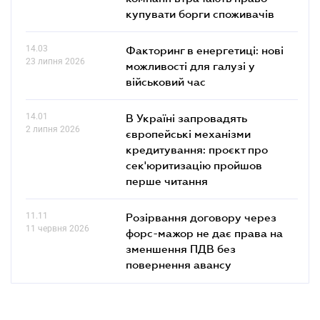
купувати борги споживачів
14.03
Факторинг в енергетиці: нові
23 липня 2026
можливості для галузі у
військовий час
14.01
В Україні запровадять
2 липня 2026
європейські механізми
кредитування: проєкт про
сек'юритизацію пройшов
перше читання
11.11
Розірвання договору через
11 червня 2026
форс-мажор не дає права на
зменшення ПДВ без
повернення авансу