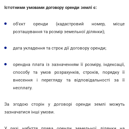
Істотними умовами договору оренди землі є:
об'єкт оренди (кадастровий номер, місце
розташування та розмір земельної ділянки);
дата укладення та строк дії договору оренди;
орендна плата із зазначенням її розміру, індексації,
способу та умов розрахунків, строків, порядку її
внесення і перегляду та відповідальності за її
несплату.
За згодою сторін у договорі оренди землі можуть
зазначатися інші умови.
У разі набуття права оренди земельної ділянки на