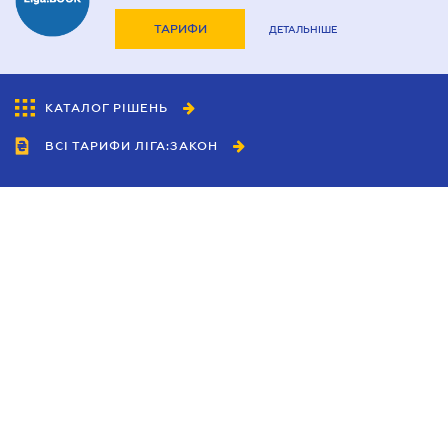
ТАРИФИ
ДЕТАЛЬНІШЕ
КАТАЛОГ РІШЕНЬ
ВСІ ТАРИФИ ЛІГА:ЗАКОН
Співробітництво
Агенти
Дилери
Політика конфіденційності
Умови використання сайту
Реклама
Блог
Новини компанії