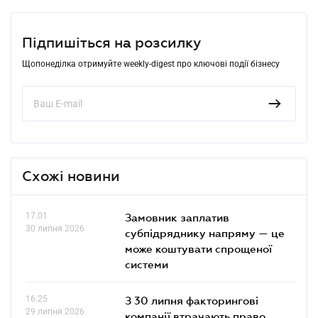
Підпишіться на розсилку
Щопонеділка отримуйте weekly-digest про ключові події бізнесу
Схожі новини
17.01
Замовник заплатив
30 липня 2026
субпідряднику напряму — це
може коштувати спрощеної
системи
16.25
З 30 липня факторингові
29 липня 2026
компанії втрачають право