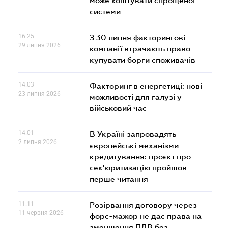
системи
16.25
З 30 липня факторингові
29 липня 2026
компанії втрачають право
купувати борги споживачів
14.03
Факторинг в енергетиці: нові
23 липня 2026
можливості для галузі у
військовий час
14.01
В Україні запровадять
2 липня 2026
європейські механізми
кредитування: проєкт про
сек'юритизацію пройшов
перше читання
11.11
Розірвання договору через
11 червня 2026
форс-мажор не дає права на
зменшення ПДВ без