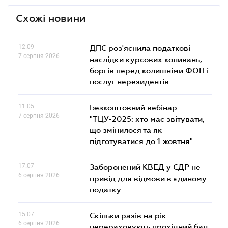
Схожі новини
12.09
ДПС роз'яснила податкові
7 серпня 2026
наслідки курсових коливань,
боргів перед колишніми ФОП і
послуг нерезидентів
11.05
Безкоштовний вебінар
7 серпня 2026
"ТЦУ-2025: хто має звітувати,
що змінилося та як
підготуватися до 1 жовтня"
17.07
Заборонений КВЕД у ЄДР не
6 серпня 2026
привід для відмови в єдиному
податку
15.07
Скільки разів на рік
6 серпня 2026
перераховують прохідний бал