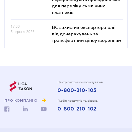
для переліку сумлінних
платників
17.00
ВС захистив експортера олії
5 серпня 2026
від донарахувань за
трансфертним ціноутворенням
Центр підтримки користувачів
0-800-210-103
ПРО КОМПАНІЮ
Підбір продуктів та рішень
0-800-210-102