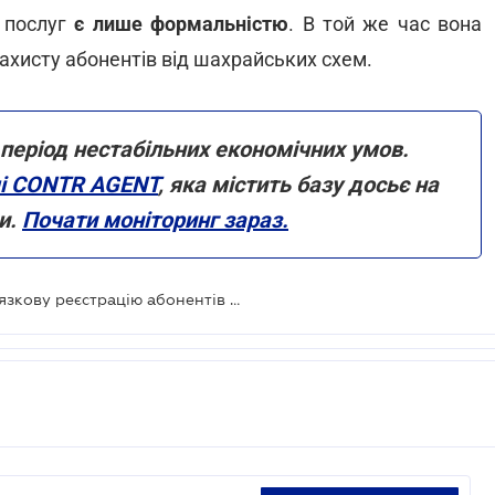
 послуг
є лише формальністю
. В той же час вона
ахисту абонентів від шахрайських схем.
 період нестабільних економічних умов.
і CONTR AGENT
, яка містить базу досьє на
и.
Почати моніторинг зараз.
Нардепи пропонують ввести обов'язкову реєстрацію абонентів мобільного зв'язку