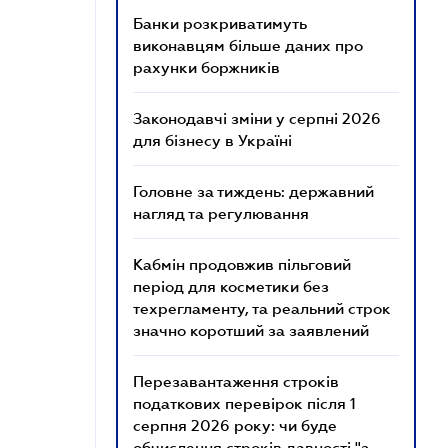
Банки розкриватимуть
виконавцям більше даних про
рахунки боржників
Законодавчі зміни у серпні 2026
для бізнесу в Україні
Головне за тиждень: державний
нагляд та регулювання
Кабмін продовжив пільговий
період для косметики без
техрегламенту, та реальний строк
значно коротший за заявлений
Перезавантаження строків
податкових перевірок після 1
серпня 2026 року: чи буде
обчислення строків давності "з