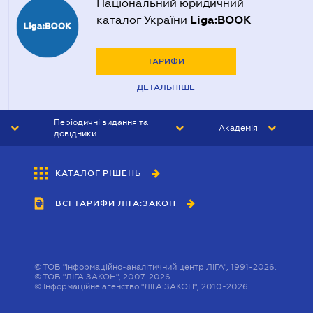
Національний юридичний
Liga:BOOK
каталог України
ТАРИФИ
ДЕТАЛЬНІШЕ
Періодичні видання та
Академія
довідники
ЮРИСТ&ЗАКОН
АКАДЕМІЯ ЛІГА:ЗАКОН
КАТАЛОГ РІШЕНЬ
БУХГАЛТЕР&ЗАКОН
ВСІ ТАРИФИ ЛІГА:ЗАКОН
ВІСНИК МСФЗ
ІНТЕРБУХ
ОСОБИСТИЙ ЕКСПЕРТ
©
ТОВ "інформаційно-аналітичний центр ЛІГА", 1991-2026.
©
ТОВ "ЛІГА ЗАКОН", 2007-2026.
©
Інформаційне агенство "ЛІГА:ЗАКОН", 2010-2026.