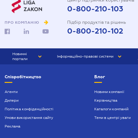
Центр підтримки користувачів
0-800-210-103
Підбір продуктів та рішень
ПРО КОМПАНІЮ
0-800-210-102
Новинні
Інформаційно-правові системи
портали
ЮРЛІГА
Право України
Співробітництво
Блог
БІЗНЕС
ГРАНД
БУХГАЛТЕР.ua
ПРАЙМ
Агенти
Новини компанії
Дилери
Керівництва
БУХГАЛТЕР ПРОФ
Політика конфіденційності
Каталоги компаній
ЮРИСТ ПРОФ
Умови використання сайту
Теми в центрі уваги
ЮРИСТ
Реклама
ПІДПРИЄМЕЦЬ