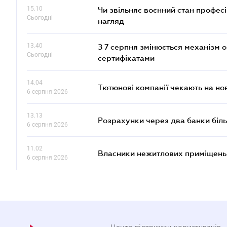
15.10
Чи звільняє воєнний стан профес
Сьогодні
нагляд
13.40
З 7 серпня змінюється механізм 
Сьогодні
сертифікатами
14.04
Тютюнові компанії чекають на но
6 серпня 2026
13.13
Розрахунки через два банки біль
6 серпня 2026
11.02
Власники нежитлових приміщень 
6 серпня 2026