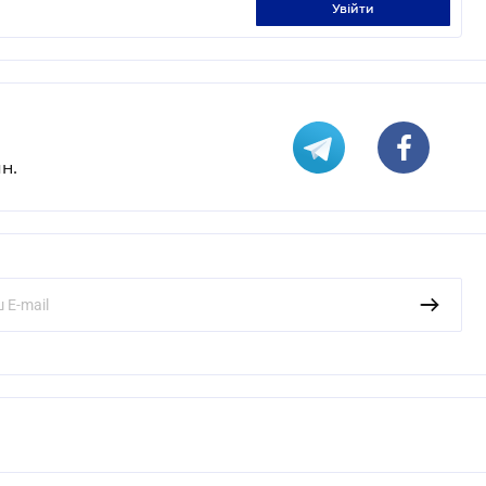
увійти
н.