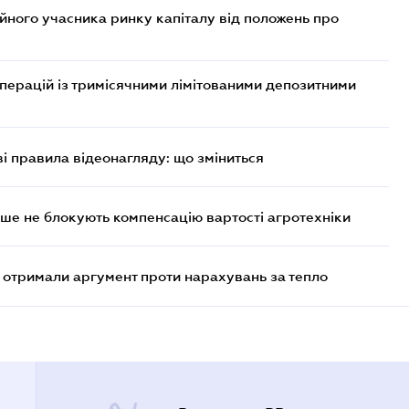
ійного учасника ринку капіталу від положень про
операцій із тримісячними лімітованими депозитними
ві правила відеонагляду: що зміниться
ше не блокують компенсацію вартості агротехніки
отримали аргумент проти нарахувань за тепло