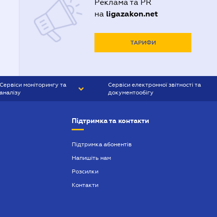
Реклама та PR
ligazakon.net
на
ТАРИФИ
Сервіси моніторингу та
Сервіси електронної звітності та
аналізу
документообігу
CONTR AGENT
Liga:REPORT
Підтримка та контакти
SMS-МАЯК
VERDICTUM
Підтримка абонентів
Напишіть нам
SEMANTRUM
Розсилки
SMS-МАЯК ІПОТЕКА
Контакти