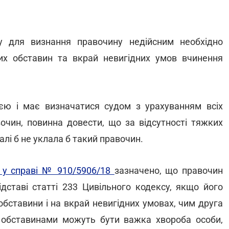
у для визнання правочину недійсним необхідно
их обставин та вкрай невигідних умов вчинення
єю і має визначатися судом з урахуванням всіх
очин, повинна довести, що за відсутності тяжких
лі б не уклала б такий правочин.
9 у справі № 910/5906/18
зазначено, що правочин
дставі статті 233 Цивільного кодексу, якщо його
обставини і на вкрай невигідних умовах, чим друга
 обставинами можуть бути важка хвороба особи,