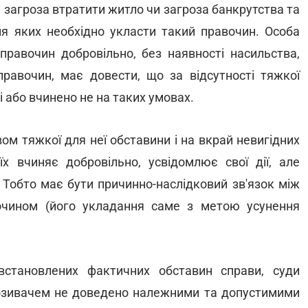
ка, загроза втратити житло чи загроза банкрутства та
ня яких необхідно укласти такий правочин. Особа
правочин добровільно, без наявності насильства,
равочин, має довести, що за відсутності тяжкої
 або вчинено не на таких умовах.
м тяжкої для неї обставини і на вкрай невигідних
х вчиняє добровільно, усвідомлює свої дії, але
 Тобто має бути причинно-наслідковий зв'язок між
чином (його укладання саме з метою усунення
встановлених фактичних обставин справи, суди
 позивачем не доведено належними та допустимими