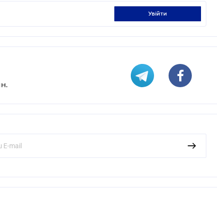
увійти
н.