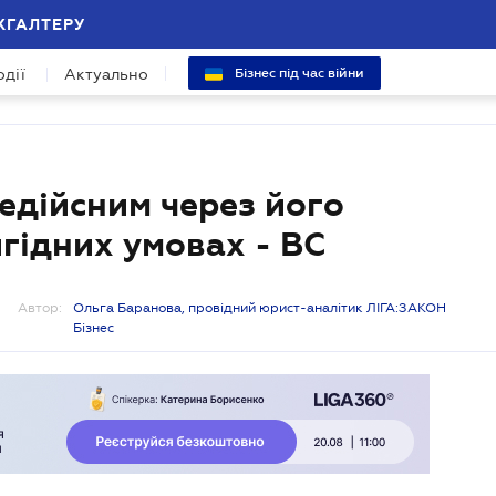
ХГАЛТЕРУ
одії
Актуально
Бізнес під час війни
едійсним через його
гідних умовах - ВС
Автор:
Ольга Баранова, провідний юрист-аналітик ЛІГА:ЗАКОН
Бізнес