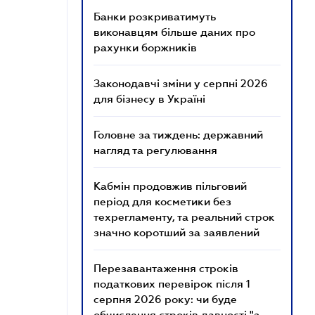
Банки розкриватимуть
виконавцям більше даних про
рахунки боржників
Законодавчі зміни у серпні 2026
для бізнесу в Україні
Головне за тиждень: державний
нагляд та регулювання
Кабмін продовжив пільговий
період для косметики без
техрегламенту, та реальний строк
значно коротший за заявлений
Перезавантаження строків
податкових перевірок після 1
серпня 2026 року: чи буде
обчислення строків давності "з