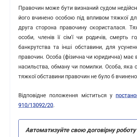
Правочин може бути визнаний судом недійсни
його вчинено особою під впливом тяжкої для
друга сторона правочину скористалася. Т
особи, членів її сім'ї чи родичів, смерть
банкрутства та інші обставини, для усуне
правочин. Особа (фізична чи юридична) має 
насильства, обману чи помилки. Особа, яка 
тяжкої обставини правочин не було б вчинено 
Відповідне положення міститься у
постано
910/13092/20
.
Автоматизуйте свою договірну роботу