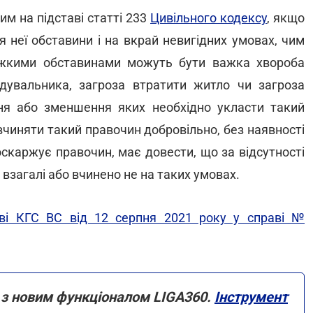
м на підставі статті 233
Цивільного кодексу
, якщо
 неї обставини і на вкрай невигідних умовах, чим
яжкими обставинами можуть бути важка хвороба
 годувальника, загроза втратити житло чи загроза
ння або зменшення яких необхідно укласти такий
вчиняти такий правочин добровільно, без наявності
оскаржує правочин, має довести, що за відсутності
взагалі або вчинено не на таких умовах.
ві КГС ВС від 12 серпня 2021 року у справі №
 з новим функціоналом LIGA360.
Інструмент