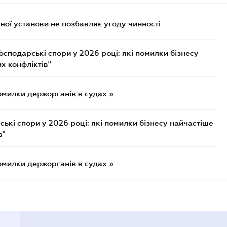
ої установи не позбавляє угоду чинності
осподарські спори у 2026 році: які помилки бізнесу
х конфліктів"
омилки держорганів в судах »
ькі спори у 2026 році: які помилки бізнесу найчастіше
в"
омилки держорганів в судах »