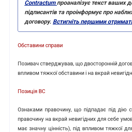
Contractum
проаналізує текст ваших до
підписантів та проінформує про набли
договору.
Встигніть першими отримати
Обставини справи
Позивач стверджував, що двосторонній догові
впливом тяжкої обставини і на вкрай невигід
Позиція ВС
Ознаками правочину, що підпадає під дію с
правочину на вкрай невигідних для себе умов
має значну цінність), під впливом тяжкої для