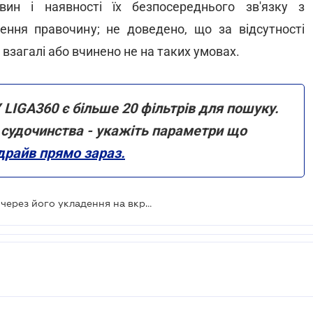
ин і наявності їх безпосереднього зв'язку з
ння правочину; не доведено, що за відсутності
взагалі або вчинено не на таких умовах.
 LIGA360 є більше 20 фільтрів для пошуку.
ми судочинства - укажіть параметри що
драйв прямо зараз.
Коли договір визнають недійсним через його укладення на вкрай невигідних умовах - ВС