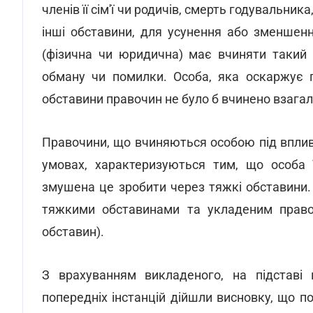
членів її сім'ї чи родичів, смерть годувальни
інші обставини, для усунення або зменшен
(фізична чи юридична) має вчиняти такий 
обману чи помилки. Особа, яка оскаржує п
обставини правочин не було б вчинено взагалі
Правочини, що вчиняються особою під впливо
умовах, характеризуються тим, що особа ї
змушена це зробити через тяжкі обставини.
тяжкими обставинами та укладеним право
обставин).
З врахуванням викладеного, на підставі 
попередніх інстанцій дійшли висновку, що