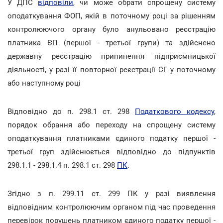
У ДПС
відповіли
, чи може обрати спрощену систему
оподаткування ФОП, якій в поточному році за рішенням
контролюючого органу було анульовано реєстрацію
платника ЄП (першої - третьої групи) та здійснено
державну реєстрацію припинення підприємницької
діяльності, у разі її повторної реєстрації СГ у поточному
або наступному році
Відповідно до п. 298.1 ст. 298
Податкового кодексу
,
порядок обрання або переходу на спрощену систему
оподаткування платниками єдиного податку першої -
третьої груп здійснюється відповідно до підпунктів
298.1.1 - 298.1.4 п. 298.1 ст. 298
ПК
.
Згідно з п. 299.11 ст. 299 ПК у разі виявлення
відповідним контролюючим органом під час проведення
перевірок порушень платником єдиного податку першої -