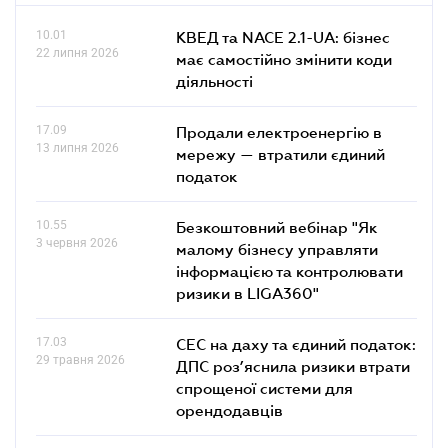
10.01
КВЕД та NACE 2.1-UA: бізнес
22 липня 2026
має самостійно змінити коди
діяльності
17.09
Продали електроенергію в
13 липня 2026
мережу — втратили єдиний
податок
10.55
Безкоштовний вебінар "Як
3 червня 2026
малому бізнесу управляти
інформацією та контролювати
ризики в LIGA360"
17.03
СЕС на даху та єдиний податок:
29 травня 2026
ДПС роз’яснила ризики втрати
спрощеної системи для
орендодавців