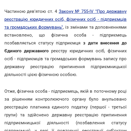
Частиною дев'ятою ст. 4
Закону № 755-IV "Про державну
реєстрацію юридичних осіб, фізичних осіб - підприємців
та громадських формувань"
, із змінами та доповненнями
встановлено, що фізична особа - підприємець
позбавляється статусу підприємця
з дати внесення до
Єдиного державного
реєстру юридичних осіб, фізичних
осіб - підприємців та громадських формувань запису про
державну реєстрацію припинення підприємницької
діяльності цією фізичною особою.
Отже, фізична особа - підприємець, якій в поточному році
за рішенням контролюючого органу було анульовано
реєстрацію платника єдиного податку (першої - третьої
групи) та здійснено державну реєстрацію припинення
підприємницької діяльності (позбавлення статусу
підприємця), у разі її повторної реєстрації суб'єктом