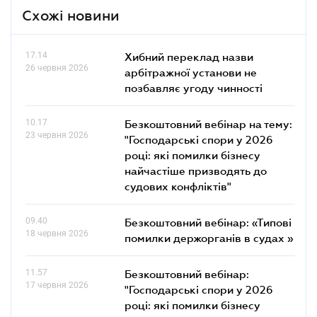
Схожі новини
17.14
Хибний переклад назви
26 червня 2026
арбітражної установи не
позбавляє угоду чинності
10.17
Безкоштовний вебінар на тему:
23 червня 2026
"Господарські спори у 2026
році: які помилки бізнесу
найчастіше призводять до
судових конфліктів"
09.40
Безкоштовний вебінар: «Типові
18 червня 2026
помилки держорганів в судах »
11.57
Безкоштовний вебінар:
17 червня 2026
"Господарські спори у 2026
році: які помилки бізнесу