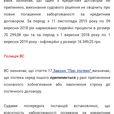
Банк зазначав, що один з кредитних договорів не
припинено, виконання судового рішення не свідчить про
повне погашення заборгованості за кредитним
договором. За період з 11 листопада 2015 року по 09
вересня 2018 рік нараховано подвійні проценти в розмірі
70 299,08 грн та за період з 1 вересня 2018 року по 1
вересня 2019 року - інфляційні у розмірі 16 349,25 грн.
Позиція ВС
ВС зазначає, що стаття 17
Закону "Про іпотеку"
визначає,
що іпотека серед іншого
припиняється
у разі припинення
основного зобов'язання або закінчення строку дії
іпотечного договору.
Судами попередніх інстанцій встановлено, що
відсутність заборгованості позивача за кредитним