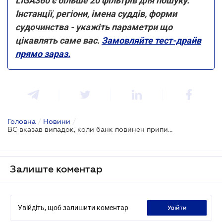
LIGA360 є більше 20 фільтрів для пошуку.
Інстанції, регіони, імена суддів, форми
судочинства - укажіть параметри що
цікавлять саме вас.
Замовляйте тест-драйв
прямо зараз.
Головна
/
Новини
/
ВС вказав випадок, коли банк повинен припинити нараховувати відсотки за кредитом
Залиште коментар
Увійдіть, щоб залишити коментар
увійти