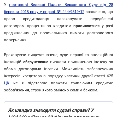
У
постанові Великої Палати Верховного Суду від 28
березня 2018 року у справі № 444/9519/12
зазначено, що
право кредитодавця нараховувати передбачені
договором проценти за кредитом
припиняється
у разі
пред'явлення до позичальника вимоги дострокового
повернення.
Враховуючи вищезазначене, суди першої та апеляційної
інстанцій
обґрунтовано
визнали припиненою іпотеку за
обома договорами іпотеки. Можливість забезпечення
інтересів кредитора в порядку частини другої статті 625
ЦК
не є підставою вважати триваючим кредитне
зобов'язання, строк якого змінено самим банком.
Як швидко знаходити судові справи? У