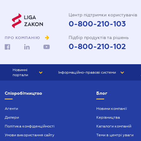
Центр підтримки користувачів
0-800-210-103
Підбір продуктів та рішень
ПРО КОМПАНІЮ
0-800-210-102
Новинні
Інформаційно-правові системи
портали
ЮРЛІГА
Право України
Співробітництво
Блог
БІЗНЕС
ГРАНД
БУХГАЛТЕР.ua
ПРАЙМ
Агенти
Новини компанії
Дилери
Керівництва
БУХГАЛТЕР ПРОФ
Політика конфіденційності
Каталоги компаній
ЮРИСТ ПРОФ
Умови використання сайту
Теми в центрі уваги
ЮРИСТ