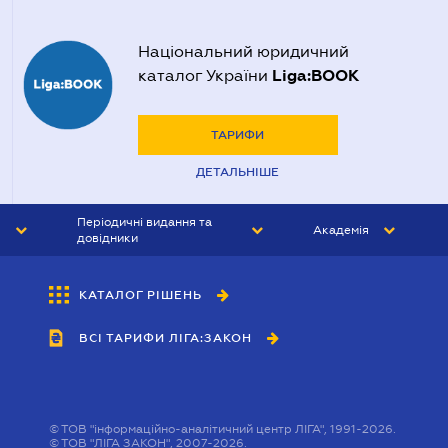
Національний юридичний
Liga:BOOK
каталог України
ТАРИФИ
ДЕТАЛЬНІШЕ
Періодичні видання та
Академія
довідники
ЮРИСТ&ЗАКОН
АКАДЕМІЯ ЛІГА:ЗАКОН
КАТАЛОГ РІШЕНЬ
БУХГАЛТЕР&ЗАКОН
ВСІ ТАРИФИ ЛІГА:ЗАКОН
ВІСНИК МСФЗ
ІНТЕРБУХ
ОСОБИСТИЙ ЕКСПЕРТ
©
ТОВ "інформаційно-аналітичний центр ЛІГА", 1991-2026.
©
ТОВ "ЛІГА ЗАКОН", 2007-2026.