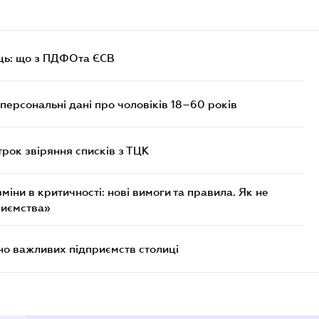
ць: що з ПДФОта ЄСВ
персональні дані про чоловіків 18–60 років
трок звіряння списків з ТЦК
міни в критичності: нові вимоги та правила. Як не
риємства»
о важливих підприємств столиці