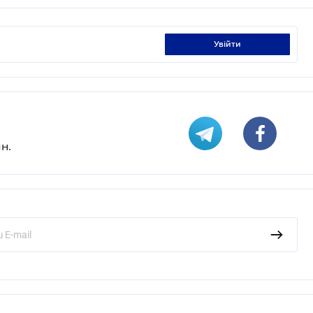
увійти
н.