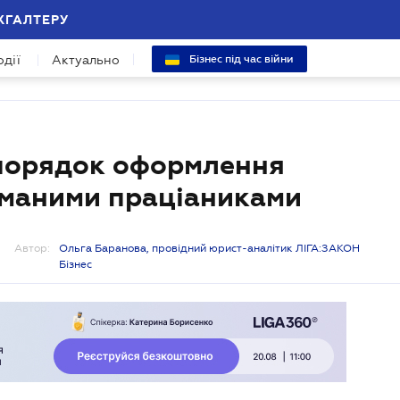
ХГАЛТЕРУ
одії
Актуально
Бізнес під час війни
 порядок оформлення
айманими праціаниками
Автор:
Ольга Баранова, провідний юрист-аналітик ЛІГА:ЗАКОН
Бізнес