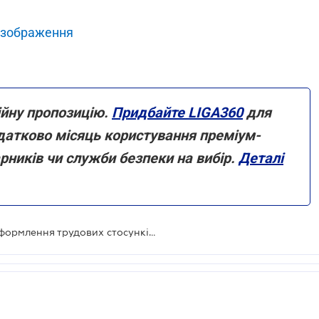
 зображення
ійну пропозицію.
Придбайте LIGA360
для
додатково місяць користування преміум-
арників чи служби безпеки на вибір.
Деталі
У Держпраці зазначили порядок оформлення трудових стосунків з найманими праціаниками