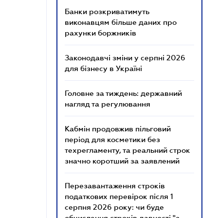
Банки розкриватимуть
виконавцям більше даних про
рахунки боржників
Законодавчі зміни у серпні 2026
для бізнесу в Україні
Головне за тиждень: державний
нагляд та регулювання
Кабмін продовжив пільговий
період для косметики без
техрегламенту, та реальний строк
значно коротший за заявлений
Перезавантаження строків
податкових перевірок після 1
серпня 2026 року: чи буде
обчислення строків давності "з