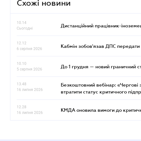
Схожі новини
10.14
Дистанційний працівник-іноземе
Сьогодні
12.12
Кабмін зобов'язав ДПС передати 
6 серпня 2026
10.10
До 1 грудня — новий граничний с
5 серпня 2026
13.48
Безкоштовний вебінар: «Чергові з
16 липня 2026
втратити статус критичного підп
12.28
КМДА оновила вимоги до критичн
16 липня 2026