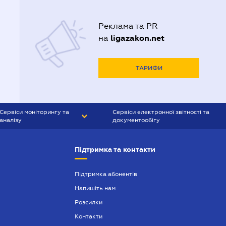
Реклама та PR
ligazakon.net
на
ТАРИФИ
Сервіси моніторингу та
Сервіси електронної звітності та
аналізу
документообігу
CONTR AGENT
Liga:REPORT
Підтримка та контакти
SMS-МАЯК
VERDICTUM
Підтримка абонентів
Напишіть нам
SEMANTRUM
Розсилки
SMS-МАЯК ІПОТЕКА
Контакти