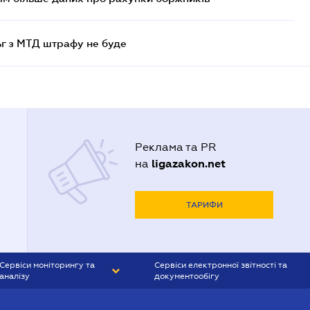
ьг з МТД штрафу не буде
Реклама та PR
ligazakon.net
на
ТАРИФИ
Сервіси моніторингу та
Сервіси електронної звітності та
аналізу
документообігу
CONTR AGENT
Liga:REPORT