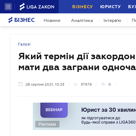
БІЗНЕСУ
ЮРИСТУ
БУ
БІЗНЕС
Новини
Аналітика
Інтерв'ю
П
Галузі
Який термін дії закордо
мати два заграни одноч
28 серпня 2021, 10:23
37976
0
Реклама