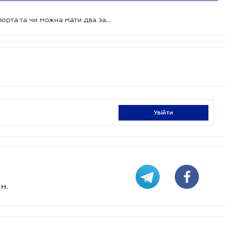
Який термін дії закордонного паспорта та чи можна мати два заграни одночасно
увійти
н.