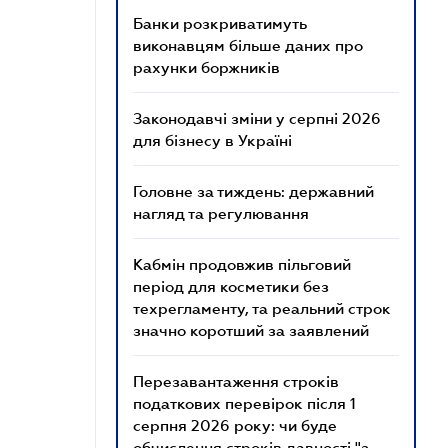
Банки розкриватимуть
виконавцям більше даних про
рахунки боржників
Законодавчі зміни у серпні 2026
для бізнесу в Україні
Головне за тиждень: державний
нагляд та регулювання
Кабмін продовжив пільговий
період для косметики без
техрегламенту, та реальний строк
значно коротший за заявлений
Перезавантаження строків
податкових перевірок після 1
серпня 2026 року: чи буде
обчислення строків давності "з