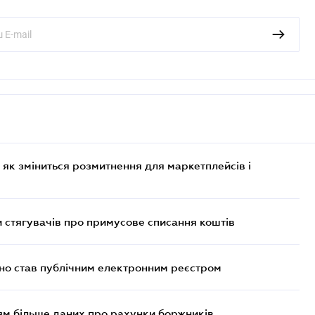
 як зміниться розмитнення для маркетплейсів і
 стягувачів про примусове списання коштів
йно став публічним електронним реєстром
м більше даних про рахунки боржників