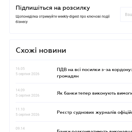
Підпишіться на розсилку
Щопонеділка отримуйте weekly-digest про ключові події
бізнесу
Схожі новини
16.05
ПДВ на всі посилки з-за кордону:
5 серпня 2026
громадян
14.09
Як банки тепер виконують вимоги
5 серпня 2026
11.10
Реєстр суднових журналів офіці
5 серпня 2026
09.14
Банки розкриватимуть виконавця