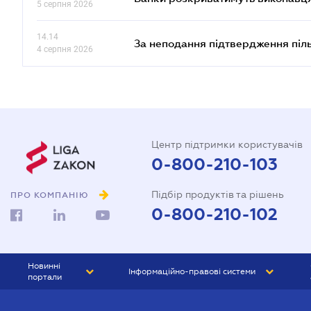
5 серпня 2026
14.14
За неподання підтвердження піл
4 серпня 2026
Центр підтримки користувачів
0-800-210-103
Підбір продуктів та рішень
ПРО КОМПАНІЮ
0-800-210-102
Новинні
Інформаційно-правові системи
портали
ЮРЛІГА
Право України