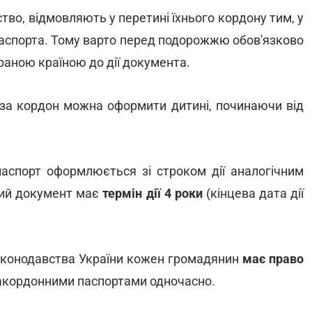
тво, відмовляють у перетині їхнього кордону тим, у
ї паспорта. Тому варто перед подорожжю обов'язково
аною країною до дії документа.
 за кордон можна оформити дитині, починаючи від
 паспорт оформлюється зі строком дії аналогічним
акий документ має
термін дії 4 роки
(кінцева дата дії
аконодавства України кожен громадянин
має право
акордонними паспортами одночасно.