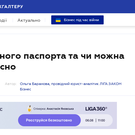
ХГАЛТЕРУ
одії
Актуально
Бізнес під час війни
нного паспорта та чи можна
асно
Автор:
Ольга Баранова, провідний юрист-аналітик ЛІГА:ЗАКОН
Бізнес