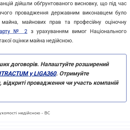
анцій дійшли обґрунтованого висновку, що під час
вчого провадження державним виконавцем було
майна, майнових прав та професійну оціночну
дарту № 2
з урахуванням вимог Національного
такої оцінки майна недійсною.
ших договорів. Налаштуйте розширений
TRACTUM у LIGA360
. Отримуйте
и, відкриті провадження чи участь компаній
ухомості недійсною - ВС