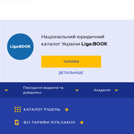
Національний юридичний
Liga:BOOK
каталог України
ТАРИФИ
ДЕТАЛЬНІШЕ
Періодичні видання та
Академія
довідники
ЮРИСТ&ЗАКОН
АКАДЕМІЯ ЛІГА:ЗАКОН
КАТАЛОГ РІШЕНЬ
БУХГАЛТЕР&ЗАКОН
ВСІ ТАРИФИ ЛІГА:ЗАКОН
ВІСНИК МСФЗ
ІНТЕРБУХ