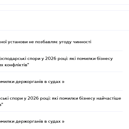
ої установи не позбавляє угоду чинності
осподарські спори у 2026 році: які помилки бізнесу
х конфліктів"
омилки держорганів в судах »
ькі спори у 2026 році: які помилки бізнесу найчастіше
в"
омилки держорганів в судах »