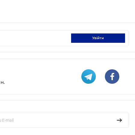
увійти
н.