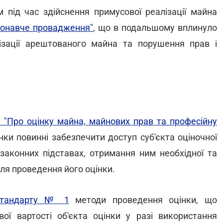
під час здійснення примусової реалізації майна
конавче провадження"
, що в подальшому вплинуло
ізації арештованого майна та порушення прав і
 "Про оцінку майна, майнових прав та професійну
ки повинні забезпечити доступ суб'єкта оціночної
 законних підставах, отримання ним необхідної та
для проведення його оцінки.
 стандарту № 1
методи проведення оцінки, що
ої вартості об'єкта оцінки у разі використання