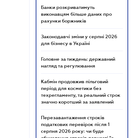
Банки розкриватимуть
виконавцям більше даних про
рахунки боржників
Законодавчі зміни у серпні 2026
для бізнесу в Україні
Головне за тиждень: державний
нагляд та регулювання
Кабмін продовжив пільговий
період для косметики без
техрегламенту, та реальний строк
значно коротший за заявлений
Перезавантаження строків
податкових перевірок після 1
серпня 2026 року: чи буде
обчислення строків давності "з