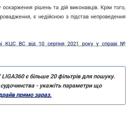
оскарження рішень та дій виконавців. Крім того,
провадження, є недійсною з підстав непроведення
ві КЦС ВС від 10 серпня 2021 року у справі №
 LIGA360 є більше 20 фільтрів для пошуку.
ми судочинства - укажіть параметри що
драйв прямо зараз.