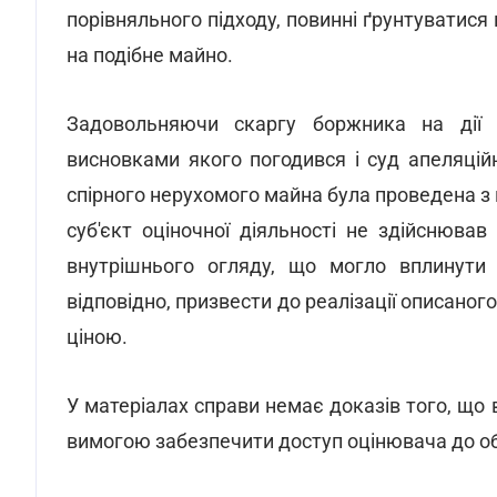
порівняльного підходу, повинні ґрунтуватися
на подібне майно.
Задовольняючи скаргу боржника на дії п
висновками якого погодився і суд апеляційно
спірного нерухомого майна була проведена з
суб'єкт оціночної діяльності не здійснюва
внутрішнього огляду, що могло вплинути 
відповідно, призвести до реалізації описан
ціною.
У матеріалах справи немає доказів того, що
вимогою забезпечити доступ оцінювача до об'