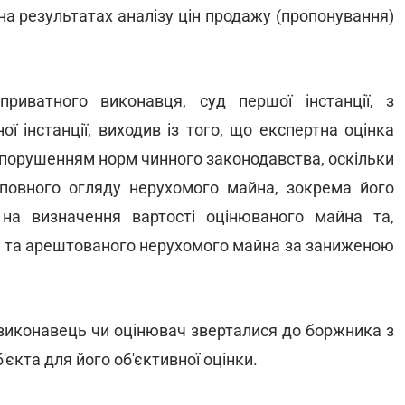
 на результатах аналізу цін продажу (пропонування)
риватного виконавця, суд першої інстанції, з
ї інстанції, виходив із того, що експертна оцінка
 порушенням норм чинного законодавства, оскільки
в повного огляду нерухомого майна, зокрема його
на визначення вартості оцінюваного майна та,
ого та арештованого нерухомого майна за заниженою
 виконавець чи оцінювач зверталися до боржника з
єкта для його об'єктивної оцінки.