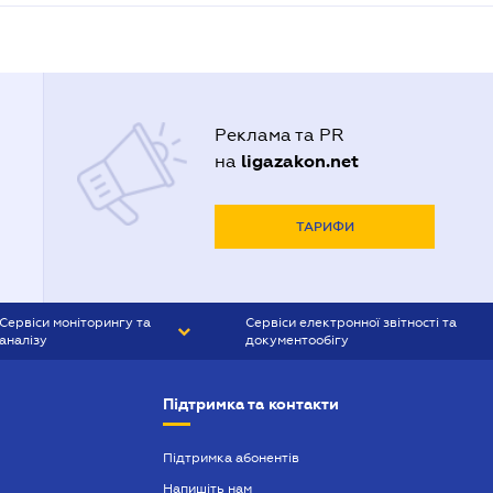
Реклама та PR
ligazakon.net
на
ТАРИФИ
Сервіси моніторингу та
Сервіси електронної звітності та
аналізу
документообігу
CONTR AGENT
Liga:REPORT
Підтримка та контакти
SMS-МАЯК
VERDICTUM
Підтримка абонентів
Напишіть нам
SEMANTRUM